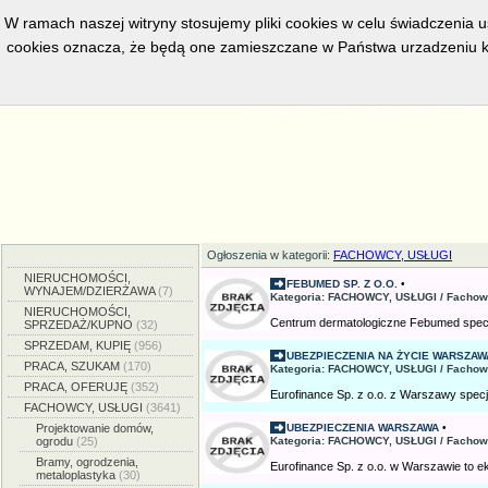
W ramach naszej witryny stosujemy pliki cookies w celu świadczenia 
cookies oznacza, że będą one zamieszczane w Państwa urzadzeniu k
w bieżacej chwili posiadamy
5559
aktywnych ogłoszeń, serwis przeg
Strona główna
Dodaj ogłoszenie
Zmien
Ogłoszenia w kategorii:
FACHOWCY, USŁUGI
NIERUCHOMOŚCI,
FEBUMED SP. Z O.O.
•
WYNAJEM/DZIERŻAWA
(7)
Kategoria: FACHOWCY, USŁUGI / Fachow
NIERUCHOMOŚCI,
Centrum dermatologiczne Febumed specjali
SPRZEDAŻ/KUPNO
(32)
SPRZEDAM, KUPIĘ
(956)
UBEZPIECZENIA NA ŻYCIE WARSZAW
PRACA, SZUKAM
(170)
Kategoria: FACHOWCY, USŁUGI / Fachow
PRACA, OFERUJĘ
(352)
Eurofinance Sp. z o.o. z Warszawy specja
FACHOWCY, USŁUGI
(3641)
Projektowanie domów,
UBEZPIECZENIA WARSZAWA
•
ogrodu
(25)
Kategoria: FACHOWCY, USŁUGI / Fachow
Bramy, ogrodzenia,
Eurofinance Sp. z o.o. w Warszawie to ek
metaloplastyka
(30)