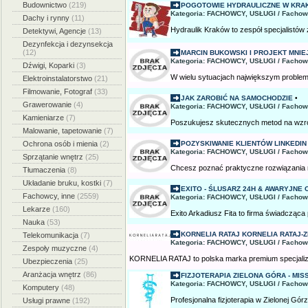
Budownictwo
(219)
POGOTOWIE HYDRAULICZNE W KRA
Kategoria: FACHOWCY, USŁUGI / Fachow
Dachy i rynny
(11)
Hydraulik Kraków to zespół specjalistów 
Detektywi, Agencje
(13)
Dezynfekcja i dezynsekcja
(12)
MARCIN BUKOWSKI I PROJEKT MNIE
Kategoria: FACHOWCY, USŁUGI / Fachow
Dźwigi, Koparki
(3)
W wielu sytuacjach największym problemem
Elektroinstalatorstwo
(21)
Filmowanie, Fotograf
(33)
JAK ZAROBIĆ NA SAMOCHODZIE
•
Grawerowanie
(4)
Kategoria: FACHOWCY, USŁUGI / Fachow
Kamieniarze
(7)
Poszukujesz skutecznych metod na wzrost
Malowanie, tapetowanie
(7)
Ochrona osób i mienia
(2)
POZYSKIWANIE KLIENTÓW LINKEDIN
Kategoria: FACHOWCY, USŁUGI / Fachow
Sprzątanie wnętrz
(25)
Chcesz poznać praktyczne rozwiązania na
Tłumaczenia
(8)
Układanie bruku, kostki
(7)
EXITO - ŚLUSARZ 24H & AWARYJNE 
Fachowcy, inne
(2559)
Kategoria: FACHOWCY, USŁUGI / Fachow
Lekarze
(160)
Exito Arkadiusz Fita to firma świadcząca 
Nauka
(53)
KORNELIA RATAJ KORNELIA RATAJ-Z
Telekomunikacja
(7)
Kategoria: FACHOWCY, USŁUGI / Fachow
Zespoły muzyczne
(4)
KORNELIA RATAJ to polska marka premium specjalizu
Ubezpieczenia
(25)
Aranżacja wnętrz
(86)
FIZJOTERAPIA ZIELONA GÓRA - MIS
Kategoria: FACHOWCY, USŁUGI / Fachow
Komputery
(48)
Profesjonalna fizjoterapia w Zielonej Gór
Usługi prawne
(192)