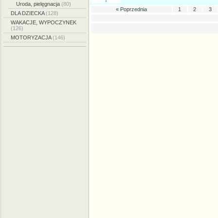
Uroda, pielęgnacja
(80)
« Poprzednia
1
2
3
DLA DZIECKA
(128)
WAKACJE, WYPOCZYNEK
(126)
MOTORYZACJA
(146)