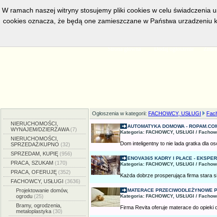
W ramach naszej witryny stosujemy pliki cookies w celu świadczenia 
cookies oznacza, że będą one zamieszczane w Państwa urzadzeniu k
w bieżacej chwili posiadamy
5554
aktywnych ogłoszeń, serwis prze
Strona główna
Dodaj ogłoszenie
Zmien
Ogłoszenia w kategorii:
FACHOWCY, USŁUGI
Fach
NIERUCHOMOŚCI,
AUTOMATYKA DOMOWA - ROPAM.CO
WYNAJEM/DZIERŻAWA
(7)
Kategoria: FACHOWCY, USŁUGI / Fachow
NIERUCHOMOŚCI,
Dom inteligentny to nie lada gratka dla o
SPRZEDAŻ/KUPNO
(32)
SPRZEDAM, KUPIĘ
(956)
ENOVA365 KADRY I PŁACE - EKSPER
PRACA, SZUKAM
(170)
Kategoria: FACHOWCY, USŁUGI / Fachow
PRACA, OFERUJĘ
(352)
Każda dobrze prosperująca firma stara si
FACHOWCY, USŁUGI
(3636)
Projektowanie domów,
MATERACE PRZECIWODLEŻYNOWE PRO
ogrodu
(25)
Kategoria: FACHOWCY, USŁUGI / Fachow
Bramy, ogrodzenia,
Firma Revita oferuje materace do opieki 
metaloplastyka
(30)