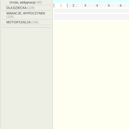
Uroda, pielęgnacja
(80)
1
2
3
4
5
6
DLA DZIECKA
(128)
WAKACJE, WYPOCZYNEK
(126)
MOTORYZACJA
(146)