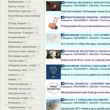
Budownictwo
(219)
OCHRONA WŁASNOŚCI INTELEKTUA
Kategoria: FACHOWCY, USŁUGI / Fachow
Dachy i rynny
(11)
Detektywi, Agencje
(13)
Jeśli potrzebujesz fachowego wsparcia p
Dezynfekcja i dezynsekcja
PRZEPROWADZKI KRAKÓW - PRZEPR
(12)
Kategoria: FACHOWCY, USŁUGI / Fachow
Dźwigi, Koparki
(3)
Profesjonalna firma przeprowadzkowa Kr
Elektroinstalatorstwo
(21)
Filmowanie, Fotograf
(33)
DREWNIANE SZTUĆCE - ECO-SERWET
Grawerowanie
(4)
Kategoria: FACHOWCY, USŁUGI / Fachow
Kamieniarze
(7)
Eco-serwet to sklep oferujący wysokiej ja
Malowanie, tapetowanie
(7)
Ochrona osób i mienia
(2)
SYSTEM DO REJESTRACJI I ROZLICZ
Kategoria: FACHOWCY, USŁUGI / Fachow
Sprzątanie wnętrz
(25)
Nowoczesne firmy coraz to częściej wd
Tłumaczenia
(8)
Układanie bruku, kostki
(7)
BUDOWANIE ZESPOŁU SZKOLENIE ON
Kategoria: FACHOWCY, USŁUGI / Fachow
Fachowcy, inne
(2554)
Lekarze
(160)
Umio.to to nowoczesna platforma szkolen
Nauka
(53)
MICHAŁ ADAMIECKI - KOMORNIK SĄ
Telekomunikacja
(7)
Kategoria: FACHOWCY, USŁUGI / Fachow
Zespoły muzyczne
(4)
Michał Adamiecki pełni funkcję komornik
Ubezpieczenia
(25)
Aranżacja wnętrz
(86)
WCZASY Z ZABIEGAMI KOŁOBRZEG -
Komputery
(48)
Kategoria: FACHOWCY, USŁUGI / Fachow
Usługi prawne
(192)
Sanatorium NFZ Kołobrzeg to perfekcyjne