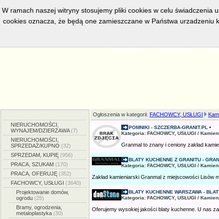
W ramach naszej witryny stosujemy pliki cookies w celu świadczenia 
cookies oznacza, że będą one zamieszczane w Państwa urzadzeniu k
w bieżacej chwili posiadamy
5558
aktywnych ogłoszeń, serwis prze
Strona główna
Dodaj ogłoszenie
Zmien
Ogłoszenia w kategorii:
FACHOWCY, USŁUGI
Kami
NIERUCHOMOŚCI,
POMNIKI - SZCZERBA-GRANIT.PL
•
WYNAJEM/DZIERŻAWA
(7)
Kategoria: FACHOWCY, USŁUGI / Kamien
NIERUCHOMOŚCI,
Granmal to znany i ceniony zakład kamieni
SPRZEDAŻ/KUPNO
(32)
SPRZEDAM, KUPIĘ
(956)
BLATY KUCHENNE Z GRANITU - GRA
PRACA, SZUKAM
(170)
Kategoria: FACHOWCY, USŁUGI / Kamien
PRACA, OFERUJĘ
(352)
Zakład kamieniarski Granmal z miejscowości Lisów 
FACHOWCY, USŁUGI
(3640)
Projektowanie domów,
BLATY KUCHENNE WARSZAWA - BLATY
ogrodu
(25)
Kategoria: FACHOWCY, USŁUGI / Kamien
Bramy, ogrodzenia,
Oferujemy wysokiej jakości blaty kuchenne. U nas zao
metaloplastyka
(30)