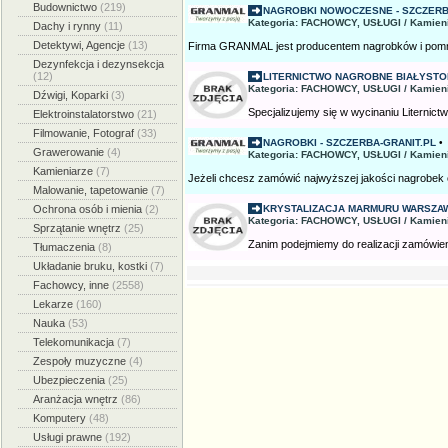
Budownictwo
(219)
NAGROBKI NOWOCZESNE - SZCZERB
Kategoria: FACHOWCY, USŁUGI / Kamien
Dachy i rynny
(11)
Detektywi, Agencje
(13)
Firma GRANMAL jest producentem nagrobków i pomni
Dezynfekcja i dezynsekcja
(12)
LITERNICTWO NAGROBNE BIAŁYSTO
Kategoria: FACHOWCY, USŁUGI / Kamien
Dźwigi, Koparki
(3)
Specjalizujemy się w wycinaniu Liternictw
Elektroinstalatorstwo
(21)
Filmowanie, Fotograf
(33)
NAGROBKI - SZCZERBA-GRANIT.PL
•
Grawerowanie
(4)
Kategoria: FACHOWCY, USŁUGI / Kamien
Kamieniarze
(7)
Jeżeli chcesz zamówić najwyższej jakości nagrobek 
Malowanie, tapetowanie
(7)
Ochrona osób i mienia
(2)
KRYSTALIZACJA MARMURU WARSZA
Kategoria: FACHOWCY, USŁUGI / Kamien
Sprzątanie wnętrz
(25)
Zanim podejmiemy do realizacji zamówien
Tłumaczenia
(8)
Układanie bruku, kostki
(7)
Fachowcy, inne
(2558)
Lekarze
(160)
Nauka
(53)
Telekomunikacja
(7)
Zespoły muzyczne
(4)
Ubezpieczenia
(25)
Aranżacja wnętrz
(86)
Komputery
(48)
Usługi prawne
(192)