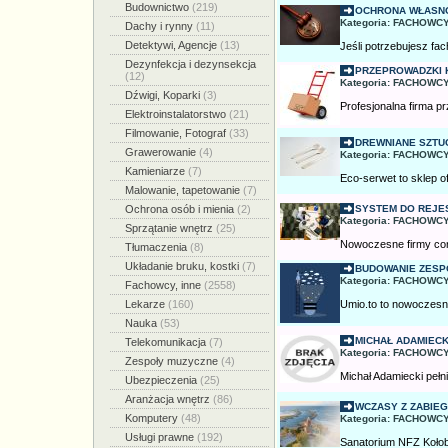
Budownictwo
(219)
OCHRONA WŁASNO
Kategoria: FACHOWCY
Dachy i rynny
(11)
Detektywi, Agencje
(13)
Jeśli potrzebujesz fa
Dezynfekcja i dezynsekcja
PRZEPROWADZKI K
(12)
Kategoria: FACHOWCY
Dźwigi, Koparki
(3)
Profesjonalna firma 
Elektroinstalatorstwo
(21)
Filmowanie, Fotograf
(33)
DREWNIANE SZTUĆ
Grawerowanie
(4)
Kategoria: FACHOWCY
Kamieniarze
(7)
Eco-serwet to sklep of
Malowanie, tapetowanie
(7)
Ochrona osób i mienia
(2)
SYSTEM DO REJEST
Kategoria: FACHOWCY
Sprzątanie wnętrz
(25)
Nowoczesne firmy cor
Tłumaczenia
(8)
Układanie bruku, kostki
(7)
BUDOWANIE ZESPO
Kategoria: FACHOWCY
Fachowcy, inne
(2558)
Lekarze
(160)
Umio.to to nowoczesna
Nauka
(53)
MICHAŁ ADAMIECK
Telekomunikacja
(7)
Kategoria: FACHOWCY
Zespoły muzyczne
(4)
Michał Adamiecki pełn
Ubezpieczenia
(25)
Aranżacja wnętrz
(86)
WCZASY Z ZABIEG
Komputery
(48)
Kategoria: FACHOWCY
Usługi prawne
(192)
Sanatorium NFZ Kołobr