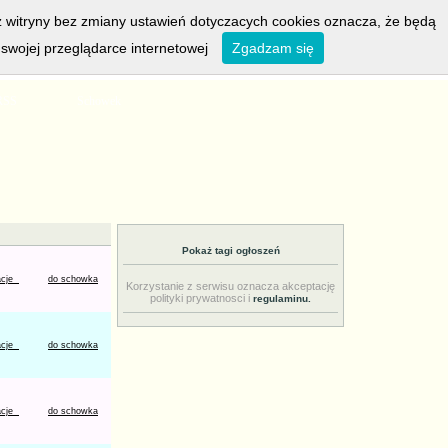
z witryny bez zmiany ustawień dotyczacych cookies oznacza, że będą
wojej przeglądarce internetowej
Zgadzam się
adresujemy dziś do:
Izy, Rajmunda i Seweryna
RSS
Schowek
Pokaż tagi ogłoszeń
acje
do schowka
Korzystanie z serwisu oznacza akceptację
polityki prywatnosci i
regulaminu.
acje
do schowka
acje
do schowka