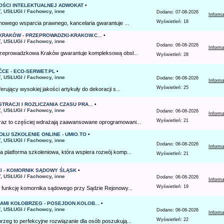
ŚCI INTELEKTUALNEJ ADWOKAT
•
, USŁUGI / Fachowcy, inne
Dodano: 07-08-2026
Inform
Wyświetleń: 18
chowego wsparcia prawnego, kancelaria gwarantuje ...
RAKÓW - PRZEPROWADZKI-KRAKOW.C...
•
, USŁUGI / Fachowcy, inne
Dodano: 06-08-2026
Inform
przeprowadzkowa Kraków gwarantuje kompleksową obsł...
Wyświetleń: 28
CE - ECO-SERWET.PL
•
, USŁUGI / Fachowcy, inne
Dodano: 06-08-2026
Inform
Wyświetleń: 25
erujący wysokiej jakości artykuły do dekoracji s...
RACJI I ROZLICZANIA CZASU PRA...
•
, USŁUGI / Fachowcy, inne
Dodano: 06-08-2026
Inform
Wyświetleń: 21
az to częściej wdrażają zaawansowane oprogramowani...
ŁU SZKOLENIE ONLINE - UMIO.TO
•
, USŁUGI / Fachowcy, inne
Dodano: 06-08-2026
Inform
 platforma szkoleniowa, która wspiera rozwój komp...
Wyświetleń: 21
I - KOMORNIK SĄDOWY ŚLĄSK
•
, USŁUGI / Fachowcy, inne
Dodano: 06-08-2026
Inform
Wyświetleń: 19
i funkcję komornika sądowego przy Sądzie Rejonowy...
AMI KOŁOBRZEG - POSEJDON.KOLOB...
•
, USŁUGI / Fachowcy, inne
Dodano: 06-08-2026
Inform
Wyświetleń: 22
zeg to perfekcyjne rozwiązanie dla osób poszukują...