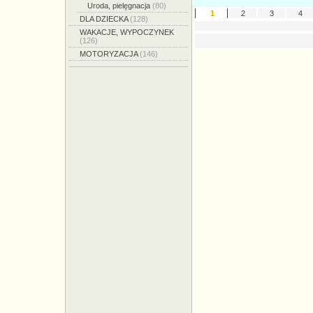
Uroda, pielęgnacja
(80)
1
2
3
4
DLA DZIECKA
(128)
WAKACJE, WYPOCZYNEK
(126)
MOTORYZACJA
(146)