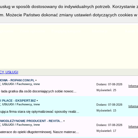
a usług w sposób dostosowany do indywidualnych potrzeb. Korzystanie 
. Możecie Państwo dokonać zmiany ustawień dotyczących cookies w s
ogłoszeń, serwis przeglądają
60
osoby, życzenia imieninowe i kwiaty 
głoszenie
Zmien ogłoszenie
Przeglądaj kategorie
Informacje
Kanały 
Y, USŁUGI
OWA - ROPAM.COM.PL
•
, USŁUGI / Fachowcy, inne
Dodano: 07-08-2026
Inform
Wyświetleń: 25
e lada gratka dla osób doceniających sobie nowoc...
 PŁACE - EKSPERT.BIZ
•
, USŁUGI / Fachowcy, inne
Dodano: 07-08-2026
Inform
Wyświetleń: 15
jąca firma stara się optymalizować sposoby realiz...
WODLEŻYNOWE PRODUCENT - REVITA...
•
, USŁUGI / Fachowcy, inne
Dodano: 07-08-2026
Inform
Wyświetleń: 17
materace do opieki długoterminowej. Nasze materac...