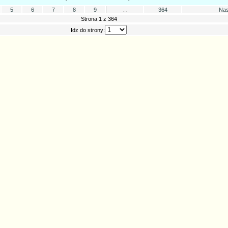
5
6
7
8
9
...
364
Nas
Strona 1 z 364
Idz do strony: