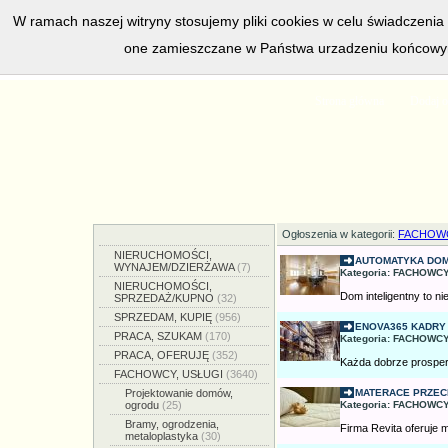
W ramach naszej witryny stosujemy pliki cookies w celu świadczeni
one zamieszczane w Państwa urzadzeniu końcowym
w bieżacej chwili posiadamy
5558
aktywnych 
Strona główna
Dodaj o
Ogłoszenia w kategorii:
FACHOWC
NIERUCHOMOŚCI,
AUTOMATYKA DOM
WYNAJEM/DZIERŻAWA
(7)
Kategoria: FACHOWCY
NIERUCHOMOŚCI,
Dom inteligentny to ni
SPRZEDAŻ/KUPNO
(32)
SPRZEDAM, KUPIĘ
(956)
ENOVA365 KADRY I
PRACA, SZUKAM
(170)
Kategoria: FACHOWCY
PRACA, OFERUJĘ
(352)
Każda dobrze prosperu
FACHOWCY, USŁUGI
(3640)
Projektowanie domów,
MATERACE PRZECI
ogrodu
(25)
Kategoria: FACHOWCY
Bramy, ogrodzenia,
Firma Revita oferuje 
metaloplastyka
(30)