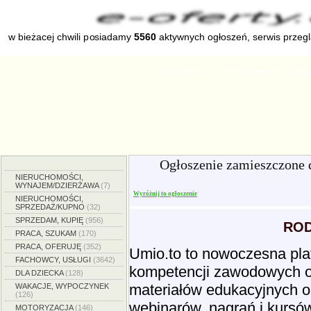
w bieżacej chwili posiadamy
5560
aktywnych ogłoszeń, serwis przeg
Strona główna
Dodaj ogłoszenie
Zmien
Ogłoszenie zamieszczone 
NIERUCHOMOŚCI,
WYNAJEM/DZIERŻAWA
(7)
Wyróżnij to ogłoszenie
NIERUCHOMOŚCI,
SPRZEDAŻ/KUPNO
(32)
SPRZEDAM, KUPIĘ
(956)
ROD
PRACA, SZUKAM
(170)
PRACA, OFERUJĘ
(352)
Umio.to to nowoczesna pla
FACHOWCY, USŁUGI
(3642)
kompetencji zawodowych or
DLA DZIECKA
(128)
materiałów edukacyjnych o
WAKACJE, WYPOCZYNEK
(126)
webinarów, nagrań i kursó
MOTORYZACJA
(146)