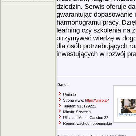
dziedzin. Serwis oferuje da
gwarantując dopasowanie n
harmonogramu pracy. Dzięk
learning czy szkolenia na 
otrzymywać wiedzę w dogod
dla osób potrzebujących ro
inwestujących w rozwój pr
Dane :
Umio.to
Strona www:
https://umio.to/
Telefon: 913129222
Miasto: Szczecin
(kliknij by p
Ulica: ul. Monte Cassino 32
Region: Zachodniopomorskie