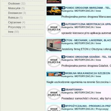
Osobowe
(32)
POMOC DROGOWA WARSZAWA - TEL. 5
Motocykle
(5)
Kategoria: MOTORYZACJA / Inne
Dostawcze
(3)
Profesjonalna pomoc drogowa Warszawa.
Rolnicze
(5)
Ciężarowe
(4)
AUTOMATYCZNA WERYFIKACJA UPR
Przyczepy
(4)
Kategoria: MOTORYZACJA / Inne
Inne
(93)
sprawdz-kierowce.pl to aplikacja automat
ETON - MECHANIK, LAKIERNIK, BLA
Kategoria: MOTORYZACJA / Inne
Jesteśmy firmą ETON z Olsztyna i ofer
POMOC DROGOWA GDAŃSK - TEL. 53
Kategoria: MOTORYZACJA / Inne
Profesjonalna pomoc drogowa Gdańsk. O
MOBILNA WULKANIZACJA SZCZECIN -
Kategoria: MOTORYZACJA / Inne
Nagłe uszkodzenie ogumienia na terenie Szczecina i o
DBAMTOMAM
•
Kategoria: MOTORYZACJA / Inne
Posiadasz samochód i chcesz, aby był sp
WYPOŻYCZALNIA - PRODUKCJA PRZ
Kategoria: MOTORYZACJA / Przyczepy