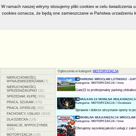
W ramach naszej witryny stosujemy pliki cookies w celu świadczenia 
cookies oznacza, że będą one zamieszczane w Państwa urzadzeniu k
w bieżacej chwili posiadamy
5561
aktywnych ogłoszeń, serwis przeg
Strona główna
Dodaj ogłoszenie
Zmien
Ogłoszenia w kategorii:
MOTORYZACJA
NIERUCHOMOŚCI,
PARKING WROCŁAW LOTNISKO - GAT
WYNAJEM/DZIERŻAWA
(7)
Kategoria: MOTORYZACJA / Inne
NIERUCHOMOŚCI,
Gate22 to profesjonalny parking zlokalizo
SPRZEDAŻ/KUPNO
(32)
SPRZEDAM, KUPIĘ
(956)
WULKAN 24 MOBILNA WULKANIZACJ
PRACA, SZUKAM
(170)
Kategoria: MOTORYZACJA / Osobowe
PRACA, OFERUJĘ
(352)
Sprawne i dobrze utrzymane opony to jed
FACHOWCY, USŁUGI
(3643)
MOBILNA WULKANIZACJA WROCŁAW -
DLA DZIECKA
(128)
Kategoria: MOTORYZACJA / Inne
WAKACJE, WYPOCZYNEK
Oferujemy wysokiej jakości usługi z zakre
(126)
MOTORYZACJA
(146)