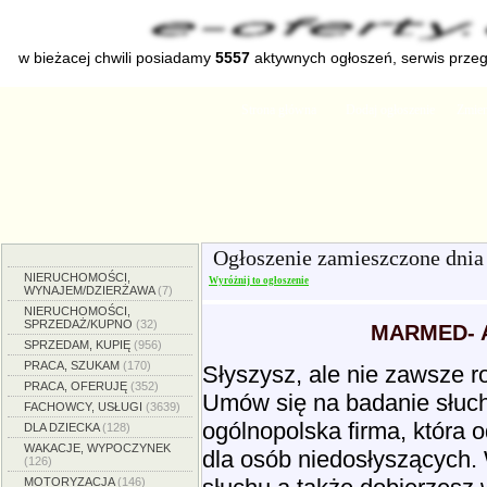
w bieżacej chwili posiadamy
5557
aktywnych ogłoszeń, serwis prze
Strona główna
Dodaj ogłoszenie
Zmien
Ogłoszenie zamieszczone dni
NIERUCHOMOŚCI,
Wyróżnij to ogłoszenie
WYNAJEM/DZIERŻAWA
(7)
NIERUCHOMOŚCI,
SPRZEDAŻ/KUPNO
(32)
MARMED- 
SPRZEDAM, KUPIĘ
(956)
PRACA, SZUKAM
(170)
Słyszysz, ale nie zawsze 
PRACA, OFERUJĘ
(352)
Umów się na badanie słuc
FACHOWCY, USŁUGI
(3639)
ogólnopolska firma, która
DLA DZIECKA
(128)
WAKACJE, WYPOCZYNEK
dla osób niedosłyszących.
(126)
MOTORYZACJA
(146)