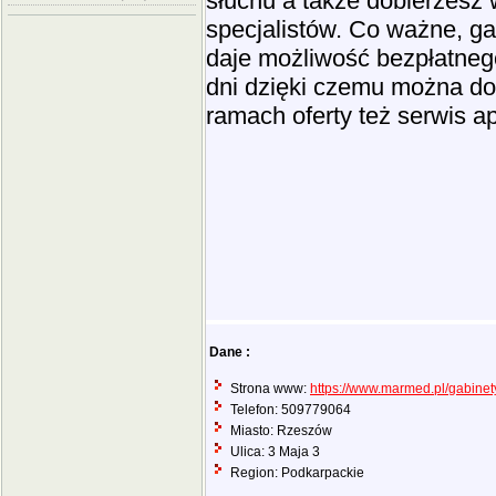
słuchu a także dobierzesz
specjalistów. Co ważne, g
daje możliwość bezpłatneg
dni dzięki czemu można dob
ramach oferty też serwis a
Dane :
Strona www:
https://www.marmed.pl/gabine
Telefon: 509779064
Miasto: Rzeszów
Ulica: 3 Maja 3
Region: Podkarpackie