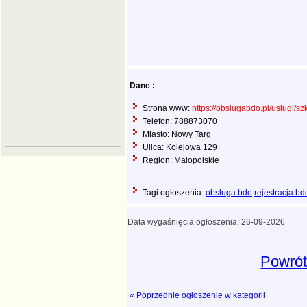
Dane :
Strona www:
https://obslugabdo.pl/uslugi/sz
Telefon: 788873070
Miasto: Nowy Targ
Ulica: Kolejowa 129
Region: Małopolskie
Tagi ogłoszenia:
obsługa bdo
rejestracja bd
Data wygaśnięcia ogłoszenia: 26-09-2026
Powrót
« Poprzednie ogłoszenie w kategorii