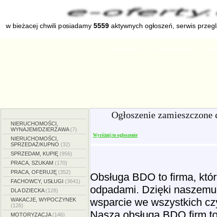
w bieżacej chwili posiadamy
5559
aktywnych ogłoszeń, serwis przeg
Strona główna
Dodaj ogłoszenie
Zmien
Ogłoszenie zamieszczone 
NIERUCHOMOŚCI,
WYNAJEM/DZIERŻAWA
(7)
Wyróżnij to ogłoszenie
NIERUCHOMOŚCI,
SPRZEDAŻ/KUPNO
(32)
SPRZEDAM, KUPIĘ
(956)
PRACA, SZUKAM
(170)
PRACA, OFERUJĘ
(352)
Obsługa BDO to firma, któ
FACHOWCY, USŁUGI
(3641)
odpadami. Dzięki naszem
DLA DZIECKA
(128)
wsparcie we wszystkich c
WAKACJE, WYPOCZYNEK
(126)
Nasza obsługa BDO firm to
MOTORYZACJA
(146)