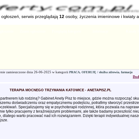
ogłoszeń, serwis przeglądają
12
osoby, życzenia imieninowe i kwiaty 
głoszenie
Zmien ogłoszenie
Przeglądaj kategorie
Informacje
Kanały 
enie zamieszczone dnia
26-06-2025
w kategorii
PRACA, OFERUJĘ / służba zdrowia, farmacja
Dod
TERAPIA MOCNEGO TRZYMANIA KATOWICE - ANETAPISZ.PL
z partnerem lub rodziną? Gabinet Anety Pisz to miejsce, gdzie można rozpocząć skut
aszemu doświadczeniu oraz empatycznemu podejściu, potrafimy stworzyć przestrzeń
 oczekiwań. Specjalizujemy się w psychoterapii rodzinnej, która pozwala na napraw
nie tylko pracujemy z teraźniejszymi problemami, ale także badamy przeszłość ni
 dlatego warto pracować nad ich rozwiązaniem. Dzięki terapii indywidualnej nasz
jsze.