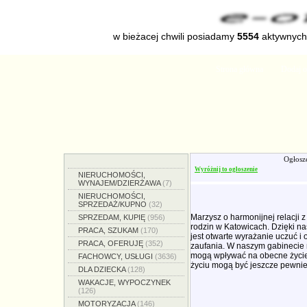
w bieżacej chwili posiadamy
5554
aktywnych 
Strona główna
Dodaj o
Ogłosz
Wyróżnij to ogłoszenie
NIERUCHOMOŚCI,
WYNAJEM/DZIERŻAWA
(7)
NIERUCHOMOŚCI,
SPRZEDAŻ/KUPNO
(32)
Marzysz o harmonijnej relacji 
SPRZEDAM, KUPIĘ
(956)
rodzin w Katowicach. Dzięki n
PRACA, SZUKAM
(170)
jest otwarte wyrażanie uczuć i
PRACA, OFERUJĘ
(352)
zaufania. W naszym gabinecie 
mogą wpływać na obecne życie,
FACHOWCY, USŁUGI
(3636)
życiu mogą być jeszcze pewnie
DLA DZIECKA
(128)
WAKACJE, WYPOCZYNEK
(126)
MOTORYZACJA
(146)