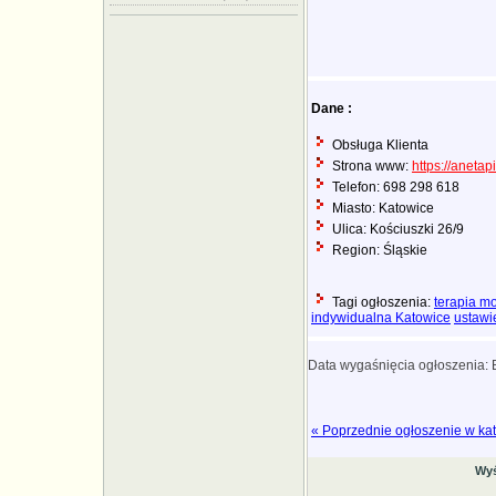
Dane :
Obsługa Klienta
Strona www:
https://anetapi
Telefon: 698 298 618
Miasto: Katowice
Ulica: Kościuszki 26/9
Region: Śląskie
Tagi ogłoszenia:
terapia m
indywidualna Katowice
ustawi
Data wygaśnięcia ogłoszenia:
« Poprzednie ogłoszenie w kat
Wyś