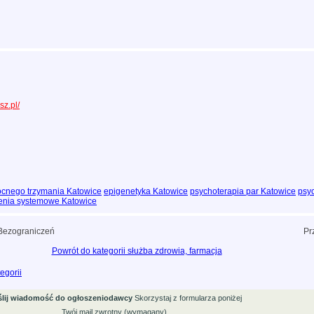
sz.pl/
ocnego trzymania Katowice
epigenetyka Katowice
psychoterapia par Katowice
psy
enia systemowe Katowice
 Bezograniczeń
Pr
Powrót do kategorii służba zdrowia, farmacja
egorii
lij wiadomość do ogłoszeniodawcy
Skorzystaj z formularza poniżej
Twój mail zwrotny (wymagany)