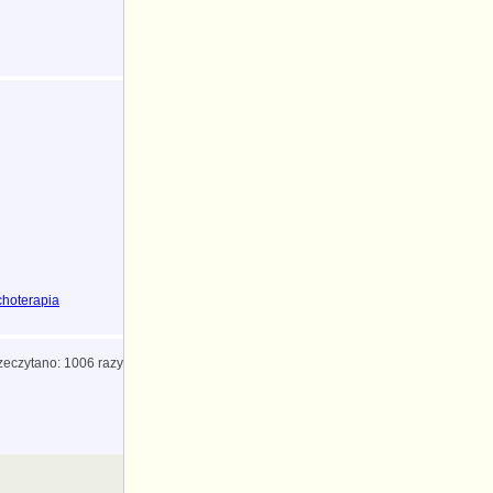
choterapia
zeczytano: 1006 razy