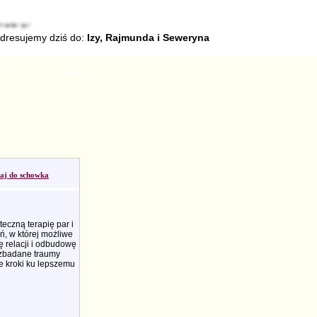
adresujemy dziś do:
Izy, Rajmunda i Seweryna
RSS
Schowek
aj do schowka
eczną terapię par i
, w której możliwe
ę relacji i odbudowę
ezbadane traumy
e kroki ku lepszemu