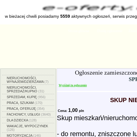
w bieżacej chwili posiadamy
5559
aktywnych ogłoszeń, serwis prze
Strona główna
Dodaj ogłoszenie
Zmien
Ogłoszenie zamieszczon
NIERUCHOMOŚCI,
SP
WYNAJEM/DZIERŻAWA
(7)
Wyróżnij to ogłoszenie
NIERUCHOMOŚCI,
SPRZEDAŻ/KUPNO
(31)
SPRZEDAM, KUPIĘ
(956)
SKUP N
PRACA, SZUKAM
(170)
PRACA, OFERUJĘ
(354)
1,00
Cena:
pln
FACHOWCY, USŁUGI
(3640)
Skup mieszkań/nieruchomo
DLA DZIECKA
(128)
WAKACJE, WYPOCZYNEK
(126)
- do remontu, zniszczone 
MOTORYZACJA
(146)