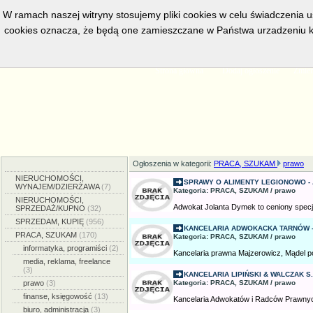
W ramach naszej witryny stosujemy pliki cookies w celu świadczenia 
cookies oznacza, że będą one zamieszczane w Państwa urzadzeniu k
w bieżacej chwili posiadamy
5555
aktywnych ogłoszeń, serwis prze
Strona główna
Dodaj ogłoszenie
Zmien
Ogłoszenia w kategorii:
PRACA, SZUKAM
prawo
NIERUCHOMOŚCI,
SPRAWY O ALIMENTY LEGIONOWO -
WYNAJEM/DZIERŻAWA
(7)
Kategoria: PRACA, SZUKAM / prawo
NIERUCHOMOŚCI,
Adwokat Jolanta Dymek to ceniony specjal
SPRZEDAŻ/KUPNO
(32)
SPRZEDAM, KUPIĘ
(956)
KANCELARIA ADWOKACKA TARNÓW -
PRACA, SZUKAM
(170)
Kategoria: PRACA, SZUKAM / prawo
informatyka, programiści
(2)
Kancelaria prawna Majzerowicz, Mądel 
media, reklama, freelance
(3)
KANCELARIA LIPIŃSKI & WALCZAK S.
prawo
(3)
Kategoria: PRACA, SZUKAM / prawo
finanse, księgowość
(13)
Kancelaria Adwokatów i Radców Prawnych 
biuro, administracja
(3)