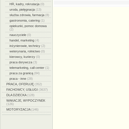
HR, kadry, rekrutacja
(0)
uroda, pielęgnacja
(13)
służba zdrowia, farmacja
(8)
gastronomia, catering
(1)
opiekunki, pomoc domowa
(2)
nauczyciele
(0)
handel, marketing
(4)
inżynierowie, technicy
(2)
weterynaria, rolnictwo
(0)
kierowcy, kurierzy
(0)
praca dorywcza
(3)
telemarketing, call center
(1)
praca za granicą
(84)
praca - inne
(28)
PRACA, OFERUJĘ
(352)
FACHOWCY, USŁUGI
(3637)
DLA DZIECKA
(128)
WAKACJE, WYPOCZYNEK
(126)
MOTORYZACJA
(146)