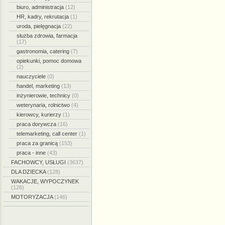
biuro, administracja
(12)
HR, kadry, rekrutacja
(1)
uroda, pielęgnacja
(22)
służba zdrowia, farmacja
(17)
gastronomia, catering
(7)
opiekunki, pomoc domowa
(2)
nauczyciele
(0)
handel, marketing
(13)
inżynierowie, technicy
(0)
weterynaria, rolnictwo
(4)
kierowcy, kurierzy
(1)
praca dorywcza
(16)
telemarketing, call center
(1)
praca za granicą
(153)
praca - inne
(43)
FACHOWCY, USŁUGI
(3637)
DLA DZIECKA
(128)
WAKACJE, WYPOCZYNEK
(126)
MOTORYZACJA
(146)