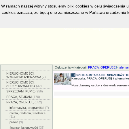
W ramach naszej witryny stosujemy pliki cookies w celu świadczenia 
cookies oznacza, że będą one zamieszczane w Państwa urzadzeniu k
w bieżacej chwili posiadamy
5555
aktywnych ogłoszeń, serwis prze
Strona główna
Dodaj ogłoszenie
Zmien
Ogłoszenia w kategorii:
PRACA, OFERUJĘ
telemar
NIERUCHOMOŚCI,
SPECJALISTA/KA DS. SPRZEDAŻY TE
WYNAJEM/DZIERŻAWA
(7)
Kategoria: PRACA, OFERUJĘ / telemarketi
NIERUCHOMOŚCI,
Poszukujemy osoby z doświadczeniem w t
SPRZEDAŻ/KUPNO
(32)
SPRZEDAM, KUPIĘ
(956)
PRACA, SZUKAM
(170)
PRACA, OFERUJĘ
(352)
informatyka, programiści
(7)
media, reklama, freelance
(11)
prawo
(9)
finanse, księgowość
(33)