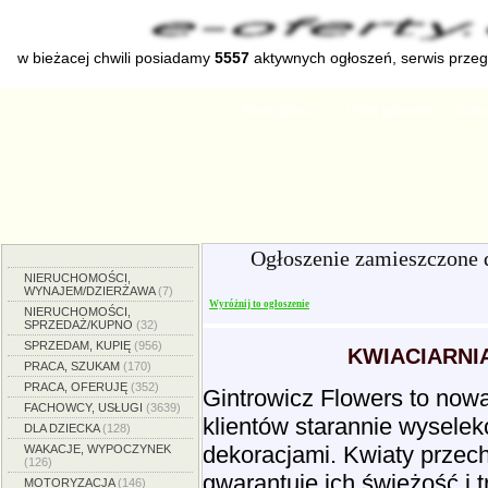
w bieżacej chwili posiadamy
5557
aktywnych ogłoszeń, serwis prze
Strona główna
Dodaj ogłoszenie
Zmien
Ogłoszenie zamieszczone 
NIERUCHOMOŚCI,
WYNAJEM/DZIERŻAWA
(7)
Wyróżnij to ogłoszenie
NIERUCHOMOŚCI,
SPRZEDAŻ/KUPNO
(32)
SPRZEDAM, KUPIĘ
(956)
KWIACIARNI
PRACA, SZUKAM
(170)
PRACA, OFERUJĘ
(352)
Gintrowicz Flowers to nowa
FACHOWCY, USŁUGI
(3639)
klientów starannie wyselek
DLA DZIECKA
(128)
dekoracjami. Kwiaty przec
WAKACJE, WYPOCZYNEK
(126)
gwarantuje ich świeżość i
MOTORYZACJA
(146)