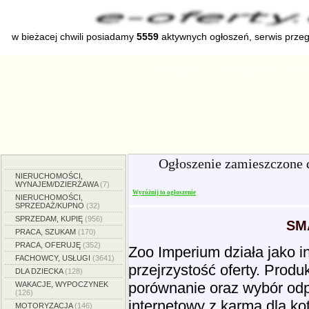
w bieżacej chwili posiadamy
5559
aktywnych ogłoszeń, serwis prze
Strona główna
Dodaj ogłoszenie
Zmien
Ogłoszenie zamieszczone 
NIERUCHOMOŚCI,
WYNAJEM/DZIERŻAWA
(7)
Wyróżnij to ogłoszenie
NIERUCHOMOŚCI,
SPRZEDAŻ/KUPNO
(32)
SPRZEDAM, KUPIĘ
(956)
SM
PRACA, SZUKAM
(170)
PRACA, OFERUJĘ
(352)
Zoo Imperium działa jako i
FACHOWCY, USŁUGI
(3641)
przejrzystość oferty. Prod
DLA DZIECKA
(128)
porównanie oraz wybór odp
WAKACJE, WYPOCZYNEK
(126)
internetowy z karmą dla ko
MOTORYZACJA
(146)