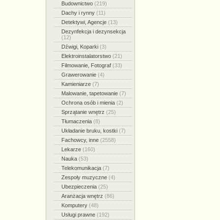
Budownictwo
(219)
Dachy i rynny
(11)
Detektywi, Agencje
(13)
Dezynfekcja i dezynsekcja
(12)
Dźwigi, Koparki
(3)
Elektroinstalatorstwo
(21)
Filmowanie, Fotograf
(33)
Grawerowanie
(4)
Kamieniarze
(7)
Malowanie, tapetowanie
(7)
Ochrona osób i mienia
(2)
Sprzątanie wnętrz
(25)
Tłumaczenia
(8)
Układanie bruku, kostki
(7)
Fachowcy, inne
(2558)
Lekarze
(160)
Nauka
(53)
Telekomunikacja
(7)
Zespoły muzyczne
(4)
Ubezpieczenia
(25)
Aranżacja wnętrz
(86)
Komputery
(48)
Usługi prawne
(192)