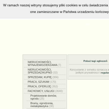
W ramach naszej witryny stosujemy pliki cookies w celu świadczeni
one zamieszczane w Państwa urzadzeniu końcowym
w bieżacej chwili posiadamy
5558
aktywnych 
Strona główna
Dodaj o
Pokaż tagi ogłoszeń
NIERUCHOMOŚCI,
WYNAJEM/DZIERŻAWA
(7)
NIERUCHOMOŚCI,
Korzystanie z serwisu oznacza 
SPRZEDAŻ/KUPNO
(32)
polityki prywatnosci i
regula
SPRZEDAM, KUPIĘ
(956)
PRACA, SZUKAM
(170)
PRACA, OFERUJĘ
(352)
FACHOWCY, USŁUGI
(3640)
Projektowanie domów,
ogrodu
(25)
Bramy, ogrodzenia,
metaloplastyka
(30)