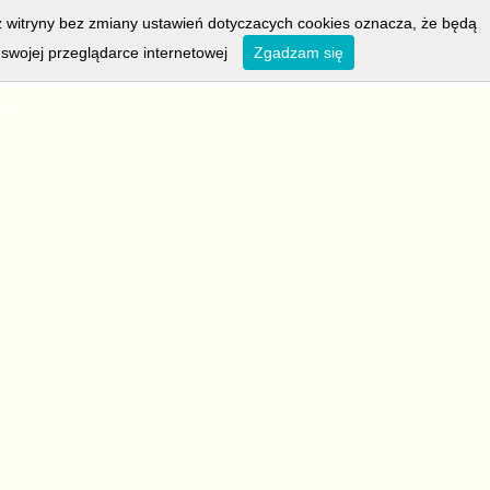
z witryny bez zmiany ustawień dotyczacych cookies oznacza, że będą
wojej przeglądarce internetowej
Zgadzam się
adresujemy dziś do:
Izy, Rajmunda i Seweryna
RSS
Schowek