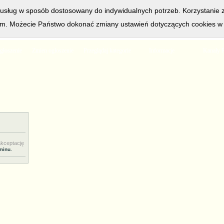
a usług w sposób dostosowany do indywidualnych potrzeb. Korzystanie 
. Możecie Państwo dokonać zmiany ustawień dotyczących cookies w s
ogłoszeń, serwis przeglądają
47
osoby, życzenia imieninowe i kwiaty 
głoszenie
Zmien ogłoszenie
Przeglądaj kategorie
Informacje
Kanały 
akceptację
minu.