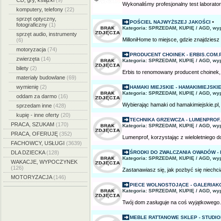
CD, gry, książki
(9)
Wykonaliśmy profesjonalny test labora
komputery, telefony
(22)
sprzęt optyczny,
POŚCIEL NAJWYŻSZEJ JAKOŚCI
•
fotograficzny
(1)
Kategoria: SPRZEDAM, KUPIĘ / AGD, wy
sprzęt audio, instrumenty
MilloniHome to miejsce, gdzie znajdziesz
(6)
motoryzacja
(74)
PRODUCENT CHOINEK - ERBIS.COM.
zwierzęta
(14)
Kategoria: SPRZEDAM, KUPIĘ / AGD, wy
bilety
(2)
Erbis to renomowany producent choinek, s
materiały budowlane
(69)
wymienię
(2)
HAMAKI MIEJSKIE - HAMAKIMIEJSKIE
Kategoria: SPRZEDAM, KUPIĘ / AGD, wy
oddam za darmo
(16)
Wybierając hamaki od hamakimiejskie.pl, 
sprzedam inne
(428)
kupię - inne oferty
(20)
TECHNIKA GRZEWCZA - LUMENPROF
PRACA, SZUKAM
(170)
Kategoria: SPRZEDAM, KUPIĘ / AGD, wy
PRACA, OFERUJĘ
(352)
Lumenprof, korzystając z wieloletniego 
FACHOWCY, USŁUGI
(3639)
DLA DZIECKA
(128)
ŚRODKI DO ZWALCZANIA OWADÓW -
Kategoria: SPRZEDAM, KUPIĘ / AGD, wy
WAKACJE, WYPOCZYNEK
(126)
Zastanawiasz się, jak pozbyć się niechci
MOTORYZACJA
(146)
PIECE WOLNOSTOJĄCE - GALERIAK
Kategoria: SPRZEDAM, KUPIĘ / AGD, wy
Twój dom zasługuje na coś wyjątkoweg
MEBLE RATTANOWE SKLEP - STUDIO