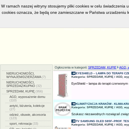
W ramach naszej witryny stosujemy pliki cookies w celu świadczenia 
cookies oznacza, że będą one zamieszczane w Państwa urzadzeniu k
w bieżacej chwili posiadamy
5557
aktywnych ogłoszeń, serwis prze
Strona główna
Dodaj ogłoszenie
Zmien
Ogłoszenia w kategorii:
SPRZEDAM, KUPIĘ
AGD, 
NIERUCHOMOŚCI,
EYESHIELD – LAMPA DO TERAPII CZ
WYNAJEM/DZIERŻAWA
(7)
Kategoria: SPRZEDAM, KUPIĘ / AGD, wy
NIERUCHOMOŚCI,
EyeShield – lampa do terapii czerwonym ś
SPRZEDAŻ/KUPNO
(32)
SPRZEDAM, KUPIĘ
(956)
AGD, wyposażenie domu
(110)
KLIMATYZACJA KRAKÓW - KLIMA-KR
antyki, biżuteria, kolekcje
Kategoria: SPRZEDAM, KUPIĘ / AGD, wy
(27)
Szukasz niezawodnych rozwiązań związa
odzież, obuwie, akcesoria
(123)
TV SAMSUNG OLED S85F–PROF. TEST
sport, rekreacja
(33)
Kategoria: SPRZEDAM, KUPIĘ / AGD, wy