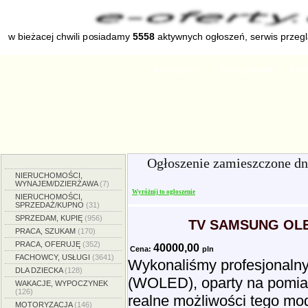
w bieżacej chwili posiadamy
5558
aktywnych ogłoszeń, serwis przeg
Strona główna
Dodaj ogłoszenie
Zmien
Ogłoszenie zamieszczone d
NIERUCHOMOŚCI,
WYNAJEM/DZIERŻAWA
(7)
Wyróżnij to ogłoszenie
NIERUCHOMOŚCI,
SPRZEDAŻ/KUPNO
(31)
SPRZEDAM, KUPIĘ
(956)
TV SAMSUNG OLE
PRACA, SZUKAM
(170)
PRACA, OFERUJĘ
(352)
40000,00
Cena:
pln
FACHOWCY, USŁUGI
(3641)
Wykonaliśmy profesjonaln
DLA DZIECKA
(128)
(WOLED), oparty na pomia
WAKACJE, WYPOCZYNEK
(126)
realne możliwości tego mod
MOTORYZACJA
(146)