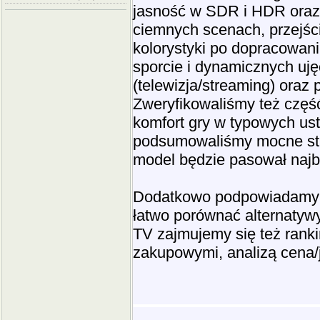
jasność w SDR i HDR oraz t
ciemnych scenach, przejści
kolorystyki po dopracowan
sporcie i dynamicznych uję
(telewizja/streaming) oraz
Zweryfikowaliśmy też częś
komfort gry w typowych us
podsumowaliśmy mocne stro
model będzie pasował najba
Dodatkowo podpowiadamy t
łatwo porównać alternatywy
TV zajmujemy się też rank
zakupowymi, analizą cena/