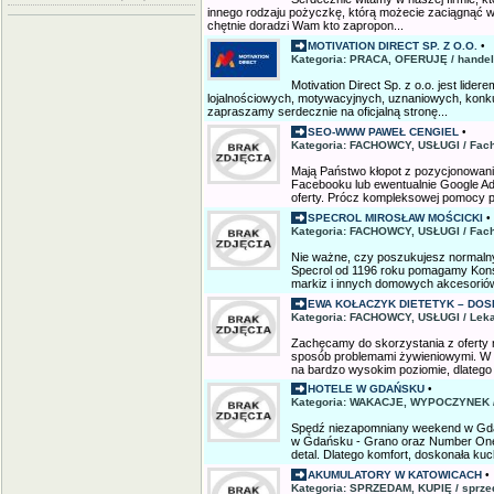
innego rodzaju pożyczkę, którą możecie zaciągnąć w
chętnie doradzi Wam kto zapropon...
MOTIVATION DIRECT SP. Z O.O.
•
Kategoria: PRACA, OFERUJĘ / handel
Motivation Direct Sp. z o.o. jest lid
lojalnościowych, motywacyjnych, uznaniowych, konku
zapraszamy serdecznie na oficjalną stronę...
SEO-WWW PAWEŁ CENGIEL
•
Kategoria: FACHOWCY, USŁUGI / Fach
Mają Państwo kłopot z pozycjonowani
Facebooku lub ewentualnie Google 
oferty. Prócz kompleksowej pomocy p
SPECROL MIROSŁAW MOŚCICKI
•
Kategoria: FACHOWCY, USŁUGI / Fach
Nie ważne, czy poszukujesz normalny
Specrol od 1196 roku pomagamy Konsu
markiz i innych domowych akcesoriów.
EWA KOŁACZYK DIETETYK – DO
Kategoria: FACHOWCY, USŁUGI / Lek
Zachęcamy do skorzystania z oferty n
sposób problemami żywieniowymi. W n
na bardzo wysokim poziomie, dlatego
HOTELE W GDAŃSKU
•
Kategoria: WAKACJE, WYPOCZYNEK /
Spędź niezapomniany weekend w Gdań
w Gdańsku - Grano oraz Number One
detal. Dlatego komfort, doskonała kuc
AKUMULATORY W KATOWICACH
•
Kategoria: SPRZEDAM, KUPIĘ / sprze