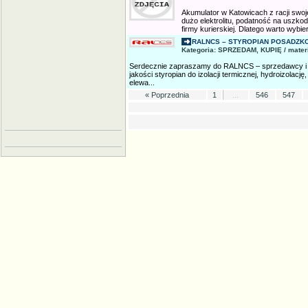
Akumulator w Katowicach z racji swoj
dużo elektrolitu, podatność na uszkod
firmy kurierskiej. Dlatego warto wybier
RALNCS – STYROPIAN POSADZKO
Kategoria: SPRZEDAM, KUPIĘ / mater
Serdecznie zapraszamy do RALNCS – sprzedawcy i dy
jakości styropian do izolacji termicznej, hydroizolacj
elewa...
« Poprzednia
1
...
546
547