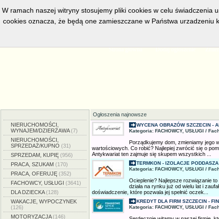
W ramach naszej witryny stosujemy pliki cookies w celu świadczenia 
cookies oznacza, że będą one zamieszczane w Państwa urzadzeniu k
w bieżacej chwili posiadamy
5558
aktywnych ogłoszeń, serwis przeg
Strona główna
Dodaj ogłoszenie
Zmien
Ogłoszenia najnowsze
NIERUCHOMOŚCI,
WYCENA OBRAZÓW SZCZECIN - A
WYNAJEM/DZIERŻAWA
(7)
Kategoria: FACHOWCY, USŁUGI / Fach
NIERUCHOMOŚCI,
Porządkujemy dom, zmieniamy jego wy
SPRZEDAŻ/KUPNO
(31)
wartościowych. Co robić? Najlepiej zwrócić się o p
Antykwariat ten zajmuje się skupem wszystkich ...
SPRZEDAM, KUPIĘ
(956)
TERMKON - IZOLACJE PODDASZA
PRACA, SZUKAM
(170)
Kategoria: FACHOWCY, USŁUGI / Fach
PRACA, OFERUJĘ
(352)
Ocieplenie? Najlepsze rozwiązanie to
FACHOWCY, USŁUGI
(3641)
działa na rynku już od wielu lat i zauf
DLA DZIECKA
(128)
doświadczenie, które pozwala jej spełnić oczek...
WAKACJE, WYPOCZYNEK
KREDYT DLA FIRM SZCZECIN - F
(126)
Kategoria: FACHOWCY, USŁUGI / Fach
MOTORYZACJA
(146)
Serdecznie witamy w naszej firmie, kt