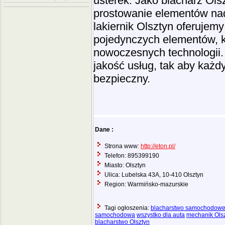
usterek. Jako blacharz O
prostowanie elementów na
lakiernik Olsztyn oferujem
pojedynczych elementów, ko
nowoczesnych technologii.
jakość usług, tak aby każd
bezpieczny.
Dane :
Strona www:
http://eton.pl/
Telefon: 895399190
Miasto: Olsztyn
Ulica: Lubelska 43A, 10-410 Olsztyn
Region: Warmińsko-mazurskie
Tagi ogłoszenia:
blacharstwo samochodow
samochodowa
wszystko dla auta
mechanik Ols
blacharstwo Olsztyn