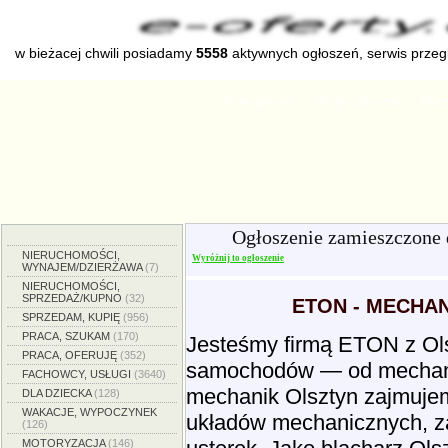
w bieżacej chwili posiadamy
5558
aktywnych ogłoszeń, serwis prze
Strona główna
Dodaj ogłoszenie
Zmien
Ogłoszenie zamieszczone
NIERUCHOMOŚCI,
Wyróżnij to ogłoszenie
WYNAJEM/DZIERŻAWA
(7)
NIERUCHOMOŚCI,
SPRZEDAŻ/KUPNO
(32)
ETON - MECHAN
SPRZEDAM, KUPIĘ
(956)
PRACA, SZUKAM
(170)
Jesteśmy firmą ETON z Ol
PRACA, OFERUJĘ
(352)
samochodów — od mechaniki
FACHOWCY, USŁUGI
(3640)
mechanik Olsztyn zajmujem
DLA DZIECKA
(128)
WAKACJE, WYPOCZYNEK
układów mechanicznych, za
(126)
MOTORYZACJA
(146)