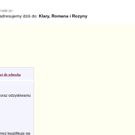
 adresujemy dziś do:
Klary, Romana i Rozyny
RSS
Schowek
aj do schowka
 oraz odzyskiwaniu
eż kwalifikuje się