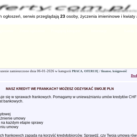
 ogłoszeń, serwis przeglądają
23
osoby, życzenia imieninowe i kwiaty
głoszenie
Zmien ogłoszenie
Przeglądaj kategorie
Informacje
Kanały 
szenie zamieszczone dnia
06-01-2026
w kategorii
PRACA, OFERUJĘ / finanse, księgowość
Dod
MASZ KREDYT WE FRANKACH? MOŻESZ ODZYSKAĆ SWOJE PLN
izuje się w sprawach frankowych. Pomagamy w unieważnianiu umów kredytów CHF
łat bankowych.
ytowej
ażnienie umowy
 na każdym etapie sprawy
ieniu umowy
 frankowych zapada na korzyść kredytobiorców. Sprawdź, czy Twoja umowa równi