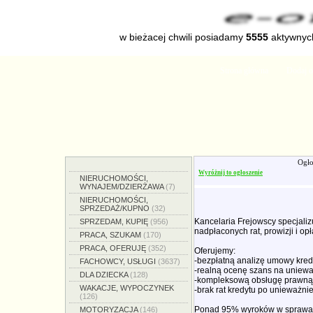
w bieżacej chwili posiadamy
5555
aktywnych
Strona główna
Dodaj o
Ogło
Wyróżnij to ogłoszenie
NIERUCHOMOŚCI,
WYNAJEM/DZIERŻAWA
(7)
NIERUCHOMOŚCI,
SPRZEDAŻ/KUPNO
(32)
Kancelaria Frejowscy specjal
SPRZEDAM, KUPIĘ
(956)
nadpłaconych rat, prowizji i op
PRACA, SZUKAM
(170)
PRACA, OFERUJĘ
(352)
Oferujemy:
-bezpłatną analizę umowy kred
FACHOWCY, USŁUGI
(3637)
-realną ocenę szans na uniew
DLA DZIECKA
(128)
-kompleksową obsługę prawną
WAKACJE, WYPOCZYNEK
-brak rat kredytu po unieważn
(126)
Ponad 95% wyroków w sprawach
MOTORYZACJA
(146)