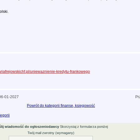
lski.
lariafrejowskichf.pl/uniewaznienie-kredytu-frankowego
 06-01-2027
Pr
Powrót do kategorii finanse, księgowość
egorii
lij wiadomość do ogłoszeniodawcy
Skorzystaj z formularza poniżej
Twój mail zwrotny (wymagany)