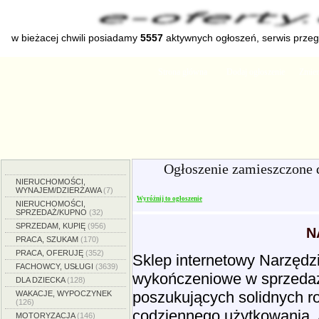
w bieżacej chwili posiadamy
5557
aktywnych ogłoszeń, serwis prze
Strona główna
Dodaj ogłoszenie
Zmien
Ogłoszenie zamieszczone 
NIERUCHOMOŚCI,
WYNAJEM/DZIERŻAWA
(7)
Wyróżnij to ogłoszenie
NIERUCHOMOŚCI,
SPRZEDAŻ/KUPNO
(32)
SPRZEDAM, KUPIĘ
(956)
N
PRACA, SZUKAM
(170)
PRACA, OFERUJĘ
(352)
Sklep internetowy Narzędzi
FACHOWCY, USŁUGI
(3639)
wykończeniowe w sprzedaży
DLA DZIECKA
(128)
poszukujących solidnych r
WAKACJE, WYPOCZYNEK
(126)
codziennego użytkowania. 
MOTORYZACJA
(146)