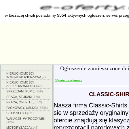
w bieżacej chwili posiadamy
5554
aktywnych ogłoszeń, serwis prze
Strona główna
Dodaj ogłoszenie
Zmien
Ogłoszenie zamieszczone dn
NIERUCHOMOŚCI,
WYNAJEM/DZIERŻAWA
(7)
Wyróżnij to ogłoszenie
NIERUCHOMOŚCI,
SPRZEDAŻ/KUPNO
(32)
SPRZEDAM, KUPIĘ
(956)
CLASSIC-SHIR
PRACA, SZUKAM
(170)
PRACA, OFERUJĘ
(352)
Nasza firma Classic-Shirts
FACHOWCY, USŁUGI
(3636)
się w sprzedaży oryginalny
DLA DZIECKA
(128)
ofercie znajdują się klasyc
WAKACJE, WYPOCZYNEK
(126)
reprezentacji narodowych z
MOTORYZACJA
(146)