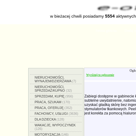
w bieżacej chwili posiadamy
5554
aktywnych 
Strona główna
Dodaj o
Ogło
Wyróżnij to ogłoszenie
NIERUCHOMOŚCI,
WYNAJEM/DZIERŻAWA
(7)
NIERUCHOMOŚCI,
SPRZEDAŻ/KUPNO
(32)
Zabiegi dostępne w gabinecie k
SPRZEDAM, KUPIĘ
(956)
subtelne uwydatnienie, natomi
PRACA, SZUKAM
(170)
uzyskać gładką skórę bez inger
PRACA, OFERUJĘ
(352)
stymulatorów tkankowych. Peel
jest korekta za pomocą hialuro
FACHOWCY, USŁUGI
(3636)
DLA DZIECKA
(128)
WAKACJE, WYPOCZYNEK
(126)
MOTORYZACJA
(146)