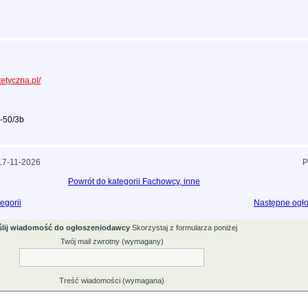
tetyczna.pl/
8-50/3b
 17-11-2026
P
Powrót do kategorii Fachowcy, inne
egorii
Następne ogło
lij wiadomość do ogłoszeniodawcy
Skorzystaj z formularza poniżej
Twój mail zwrotny (wymagany)
Treść wiadomości (wymagana)