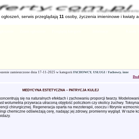
ogłoszeń, serwis przeglądają
11
osoby, życzenia imieninowe i kwiaty 
głoszenie
Zmien ogłoszenie
Przeglądaj kategorie
Informacje
Kanały 
szenie zamieszczone dnia
17-11-2025
w kategorii
FACHOWCY, USŁUGI / Fachowcy, inne
Dod
MEDYCYNA ESTETYCZNA – PATRYCJA KULEJ
oncentrują się na naturalnych efektach i zachowaniu proporcji twarzy. Modelowan
ast wolumetria przywraca utraconą objętość policzkom czy okolicy żuchwy. Toksyn
encji chirurgicznej. Regeneracja oparta na mezoterapii, osoczu i fibrynie wzmocni
ingi chemiczne odświeżają cerę, nadając jej zdrowy, promienny wygląd. W razie k
nidazy.