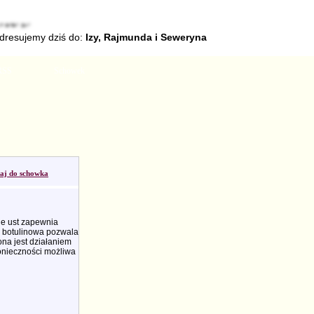
adresujemy dziś do:
Izy, Rajmunda i Seweryna
RSS
Schowek
aj do schowka
ie ust zapewnia
a botulinowa pozwala
ona jest działaniem
onieczności możliwa