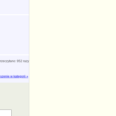
rzeczytano: 952 razy
szenie w kategorii »