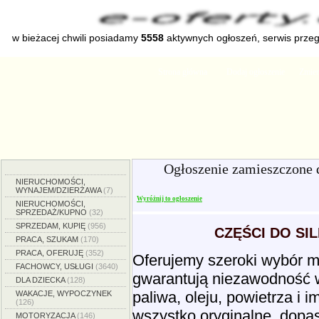
w bieżacej chwili posiadamy
5558
aktywnych ogłoszeń, serwis prze
Strona główna
Dodaj ogłoszenie
Zmien
Ogłoszenie zamieszczone 
NIERUCHOMOŚCI,
WYNAJEM/DZIERŻAWA
(7)
Wyróżnij to ogłoszenie
NIERUCHOMOŚCI,
SPRZEDAŻ/KUPNO
(32)
SPRZEDAM, KUPIĘ
(956)
CZĘŚCI DO SI
PRACA, SZUKAM
(170)
PRACA, OFERUJĘ
(352)
Oferujemy szeroki wybór ma
FACHOWCY, USŁUGI
(3640)
gwarantują niezawodność w d
DLA DZIECKA
(128)
paliwa, oleju, powietrza i i
WAKACJE, WYPOCZYNEK
(126)
wszystko oryginalne, dopa
MOTORYZACJA
(146)