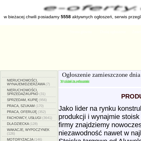
w bieżacej chwili posiadamy
5558
aktywnych ogłoszeń, serwis przeg
Strona główna
Dodaj ogłoszenie
Zmien
Ogłoszenie zamieszczone dni
NIERUCHOMOŚCI,
Wyróżnij to ogłoszenie
WYNAJEM/DZIERŻAWA
(7)
NIERUCHOMOŚCI,
SPRZEDAŻ/KUPNO
(31)
PRODU
SPRZEDAM, KUPIĘ
(956)
PRACA, SZUKAM
(170)
Jako lider na rynku konstru
PRACA, OFERUJĘ
(352)
produkcji i wynajmie stois
FACHOWCY, USŁUGI
(3641)
firmy znajdziemy nowoczes
DLA DZIECKA
(128)
WAKACJE, WYPOCZYNEK
niezawodność nawet w naj
(126)
MOTORYZACJA
(146)