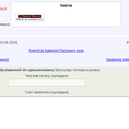
Galeria
ie.pl
(kliknij by powiększyć)
 190/U2
 03-09-2026
P
Powrót do kategorii Fachowcy, inne
egorii
Następne ogło
lij wiadomość do ogłoszeniodawcy
Skorzystaj z formularza poniżej
Twój mail zwrotny (wymagany)
Treść wiadomości (wymagana)