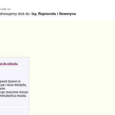
adresujemy dziś do:
Izy, Rajmunda i Seweryna
RSS
Schowek
aj do schowka
 Speed Queen w
k i duże tekstylia,
anie
uje znacznie niższe
 mieszkańca miasta.