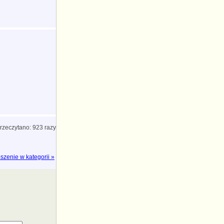
rzeczytano: 923 razy
szenie w kategorii »