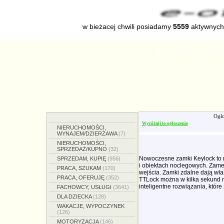
w bieżacej chwili posiadamy
5559
aktywnych 
Strona główna
Dodaj o
Ogło
Wyróżnij to ogłoszenie
NIERUCHOMOŚCI,
WYNAJEM/DZIERŻAWA
(7)
NIERUCHOMOŚCI,
SPRZEDAŻ/KUPNO
(32)
Nowoczesne zamki Keylock to n
SPRZEDAM, KUPIĘ
(956)
i obiektach noclegowych. Zame
PRACA, SZUKAM
(170)
wejścia. Zamki zdalne dają wła
PRACA, OFERUJĘ
(352)
TTLock można w kilka sekund na
inteligentne rozwiązania, któr
FACHOWCY, USŁUGI
(3641)
DLA DZIECKA
(128)
WAKACJE, WYPOCZYNEK
(126)
MOTORYZACJA
(146)