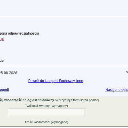
zoną odpowiedzialnością
.pl
kie
 25-08-2026
P
Powrót do kategorii Fachowcy, inne
egorii
Następne ogło
lij wiadomość do ogłoszeniodawcy
Skorzystaj z formularza poniżej
Twój mail zwrotny (wymagany)
Treść wiadomości (wymagana)