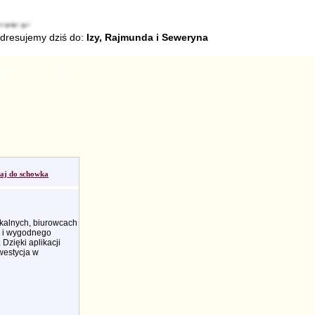
adresujemy dziś do:
Izy, Rajmunda i Seweryna
RSS
Schowek
aj do schowka
kalnych, biurowcach
o i wygodnego
Dzięki aplikacji
westycja w