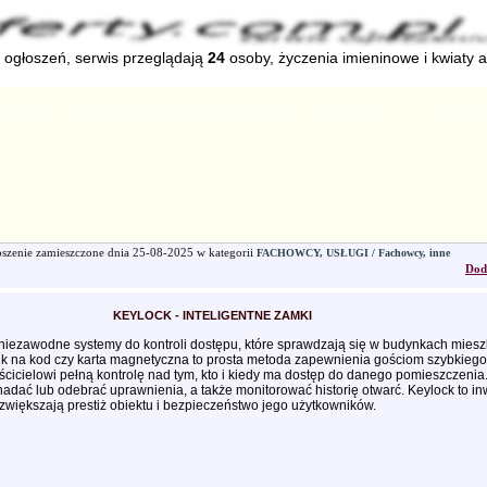
ogłoszeń, serwis przeglądają
24
osoby, życzenia imieninowe i kwiaty 
głoszenie
Zmien ogłoszenie
Przeglądaj kategorie
Informacje
Kanały 
szenie zamieszczone dnia
25-08-2025
w kategorii
FACHOWCY, USŁUGI / Fachowcy, inne
Dod
KEYLOCK - INTELIGENTNE ZAMKI
iezawodne systemy do kontroli dostępu, które sprawdzają się w budynkach miesz
k na kod czy karta magnetyczna to prosta metoda zapewnienia gościom szybkieg
ścicielowi pełną kontrolę nad tym, kto i kiedy ma dostęp do danego pomieszczenia. 
dać lub odebrać uprawnienia, a także monitorować historię otwarć. Keylock to in
e zwiększają prestiż obiektu i bezpieczeństwo jego użytkowników.