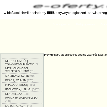
w bieżacej chwili posiadamy
5558
aktywnych ogłoszeń, serwis prze
Strona główna
Dodaj ogłoszenie
Zmien
Przykro nam, ale ogłoszenie straciło ważność i został
NIERUCHOMOŚCI,
WYNAJEM/DZIERŻAWA
(7)
NIERUCHOMOŚCI,
SPRZEDAŻ/KUPNO
(31)
SPRZEDAM, KUPIĘ
(956)
PRACA, SZUKAM
(170)
PRACA, OFERUJĘ
(356)
FACHOWCY, USŁUGI
(3637)
DLA DZIECKA
(128)
WAKACJE, WYPOCZYNEK
(126)
MOTORYZACJA
(146)