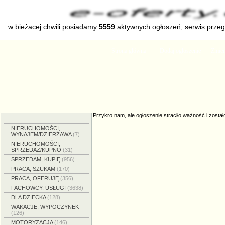
w bieżacej chwili posiadamy
5559
aktywnych ogłoszeń, serwis prze
Strona główna
Dodaj ogłoszenie
Zmien
Przykro nam, ale ogłoszenie straciło ważność i został
NIERUCHOMOŚCI,
WYNAJEM/DZIERŻAWA
(7)
NIERUCHOMOŚCI,
SPRZEDAŻ/KUPNO
(31)
SPRZEDAM, KUPIĘ
(956)
PRACA, SZUKAM
(170)
PRACA, OFERUJĘ
(356)
FACHOWCY, USŁUGI
(3638)
DLA DZIECKA
(128)
WAKACJE, WYPOCZYNEK
(126)
MOTORYZACJA
(146)