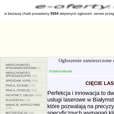
w bieżacej chwili posiadamy
5554
aktywnych ogłoszeń, serwis prze
Strona główna
Dodaj ogłoszenie
Zmien
Ogłoszenie zamieszczone 
NIERUCHOMOŚCI,
WYNAJEM/DZIERŻAWA
(7)
Wyróżnij to ogłoszenie
NIERUCHOMOŚCI,
SPRZEDAŻ/KUPNO
(32)
SPRZEDAM, KUPIĘ
(956)
CIĘCIE LA
PRACA, SZUKAM
(170)
PRACA, OFERUJĘ
(352)
Perfekcja i innowacja to d
FACHOWCY, USŁUGI
(3636)
usługi laserowe w Białyms
DLA DZIECKA
(128)
które pozwalają na precyzy
WAKACJE, WYPOCZYNEK
(126)
specyficznych wymagań kl
MOTORYZACJA
(146)