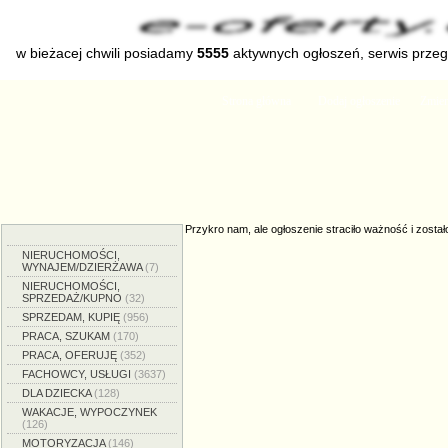
w bieżacej chwili posiadamy
5555
aktywnych ogłoszeń, serwis prze
Strona główna
Dodaj ogłoszenie
Zmien
Przykro nam, ale ogłoszenie straciło ważność i został
NIERUCHOMOŚCI,
WYNAJEM/DZIERŻAWA
(7)
NIERUCHOMOŚCI,
SPRZEDAŻ/KUPNO
(32)
SPRZEDAM, KUPIĘ
(956)
PRACA, SZUKAM
(170)
PRACA, OFERUJĘ
(352)
FACHOWCY, USŁUGI
(3637)
DLA DZIECKA
(128)
WAKACJE, WYPOCZYNEK
(126)
MOTORYZACJA
(146)