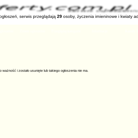
głoszeń, serwis przeglądają
29
osoby, życzenia imieninowe i kwiaty a
głoszenie
Zmien ogłoszenie
Przeglądaj kategorie
Informacje
Kanały 
o ważność i zostało usunięte lub takiego ogłoszenia nie ma.