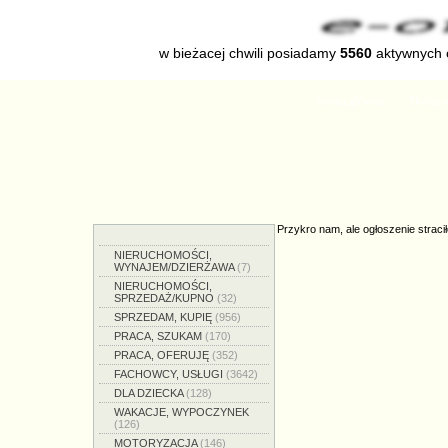
w bieżacej chwili posiadamy
5560
aktywnych o
Strona główna
Dodaj o
Przykro nam, ale ogłoszenie stracił
NIERUCHOMOŚCI,
WYNAJEM/DZIERŻAWA
(7)
NIERUCHOMOŚCI,
SPRZEDAŻ/KUPNO
(32)
SPRZEDAM, KUPIĘ
(956)
PRACA, SZUKAM
(170)
PRACA, OFERUJĘ
(352)
FACHOWCY, USŁUGI
(3642)
DLA DZIECKA
(128)
WAKACJE, WYPOCZYNEK
(126)
MOTORYZACJA
(146)