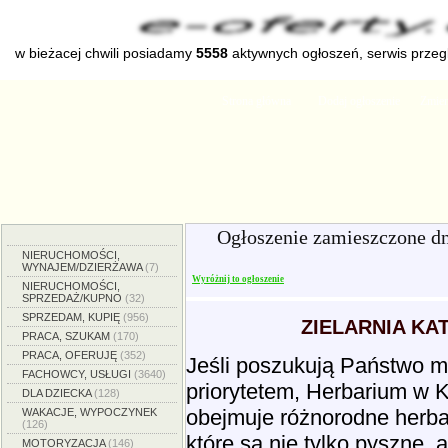
w bieżacej chwili posiadamy
5558
aktywnych ogłoszeń, serwis prze
Strona główna
Dodaj ogłoszenie
Zmien
Ogłoszenie zamieszczone d
NIERUCHOMOŚCI,
WYNAJEM/DZIERŻAWA
(7)
Wyróżnij to ogłoszenie
NIERUCHOMOŚCI,
SPRZEDAŻ/KUPNO
(32)
SPRZEDAM, KUPIĘ
(956)
ZIELARNIA KA
PRACA, SZUKAM
(170)
PRACA, OFERUJĘ
(352)
Jeśli poszukują Państwo mi
FACHOWCY, USŁUGI
(3640)
priorytetem, Herbarium w 
DLA DZIECKA
(128)
obejmuje różnorodne herbat
WAKACJE, WYPOCZYNEK
(126)
które są nie tylko pyszne,
MOTORYZACJA
(146)