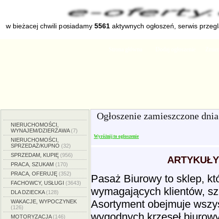
w bieżacej chwili posiadamy
5561
aktywnych ogłoszeń, serwis przeg
Strona główna
Dodaj ogłoszenie
Zmien
Ogłoszenie zamieszczone dni
NIERUCHOMOŚCI,
WYNAJEM/DZIERŻAWA
(7)
Wyróżnij to ogłoszenie
NIERUCHOMOŚCI,
SPRZEDAŻ/KUPNO
(32)
SPRZEDAM, KUPIĘ
(956)
ARTYKUŁY
PRACA, SZUKAM
(170)
PRACA, OFERUJĘ
(352)
Pasaż Biurowy to sklep, kt
FACHOWCY, USŁUGI
(3643)
wymagających klientów, szu
DLA DZIECKA
(128)
Asortyment obejmuje wszys
WAKACJE, WYPOCZYNEK
(126)
wygodnych krzeseł biurowy
MOTORYZACJA
(146)