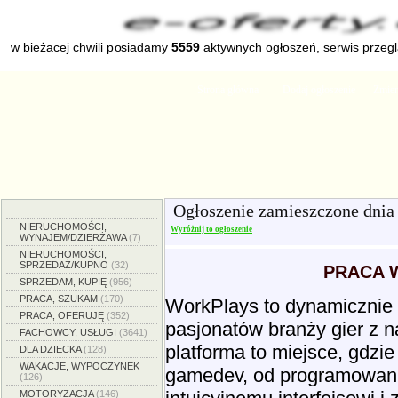
w bieżacej chwili posiadamy
5559
aktywnych ogłoszeń, serwis przeg
Strona główna
Dodaj ogłoszenie
Zmien
Ogłoszenie zamieszczone dni
NIERUCHOMOŚCI,
Wyróżnij to ogłoszenie
WYNAJEM/DZIERŻAWA
(7)
NIERUCHOMOŚCI,
SPRZEDAŻ/KUPNO
(32)
PRACA 
SPRZEDAM, KUPIĘ
(956)
PRACA, SZUKAM
(170)
WorkPlays to dynamicznie r
PRACA, OFERUJĘ
(352)
pasjonatów branży gier z 
FACHOWCY, USŁUGI
(3641)
platforma to miejsce, gdzi
DLA DZIECKA
(128)
WAKACJE, WYPOCZYNEK
gamedev, od programowania
(126)
MOTORYZACJA
(146)