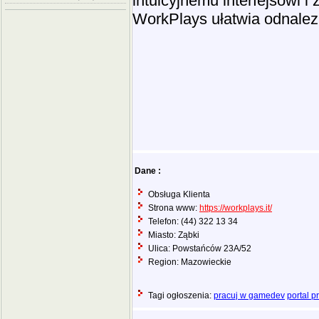
intuicyjnemu interfejsowi
WorkPlays ułatwia odnalezi
Dane :
Obsługa Klienta
Strona www:
https://workplays.it/
Telefon: (44) 322 13 34
Miasto: Ząbki
Ulica: Powstańców 23A/52
Region: Mazowieckie
Tagi ogłoszenia:
pracuj w gamedev
portal 