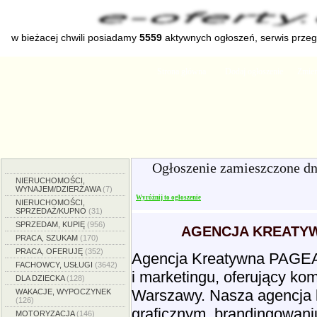
w bieżacej chwili posiadamy
5559
aktywnych ogłoszeń, serwis prze
Strona główna
Dodaj ogłoszenie
Zmien
Ogłoszenie zamieszczone d
NIERUCHOMOŚCI,
WYNAJEM/DZIERŻAWA
(7)
Wyróżnij to ogłoszenie
NIERUCHOMOŚCI,
SPRZEDAŻ/KUPNO
(31)
SPRZEDAM, KUPIĘ
(956)
AGENCJA KREATY
PRACA, SZUKAM
(170)
PRACA, OFERUJĘ
(352)
Agencja Kreatywna PAGEART
FACHOWCY, USŁUGI
(3642)
i marketingu, oferujący ko
DLA DZIECKA
(128)
Warszawy. Nasza agencja k
WAKACJE, WYPOCZYNEK
(126)
graficznym, brandingowaniu
MOTORYZACJA
(146)