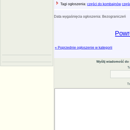
Tagi ogłoszenia:
części do kombajnów
częśc
Data wygaśnięcia ogłoszenia: Bezograniczeń
Powró
« Poprzednie ogłoszenie w kategorii
Wyślij wiadomość do
T
T