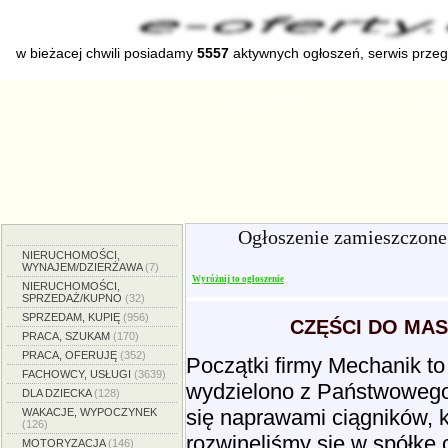
w bieżacej chwili posiadamy
5557
aktywnych ogłoszeń, serwis prze
Strona główna
Dodaj ogłoszenie
Zmien
Ogłoszenie zamieszczone
NIERUCHOMOŚCI,
WYNAJEM/DZIERŻAWA
(7)
Wyróżnij to ogłoszenie
NIERUCHOMOŚCI,
SPRZEDAŻ/KUPNO
(32)
SPRZEDAM, KUPIĘ
(956)
CZĘŚCI DO MAS
PRACA, SZUKAM
(170)
PRACA, OFERUJĘ
(352)
Początki firmy Mechanik to
FACHOWCY, USŁUGI
(3639)
wydzielono z Państwowego
DLA DZIECKA
(128)
się naprawami ciągników, 
WAKACJE, WYPOCZYNEK
(126)
rozwinęliśmy się w spółkę 
MOTORYZACJA
(146)