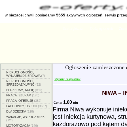
w bieżacej chwili posiadamy
5555
aktywnych ogłoszeń, serwis prze
Strona główna
Dodaj ogłoszenie
Zmien
Ogłoszenie zamieszczone 
NIERUCHOMOŚCI,
WYNAJEM/DZIERŻAWA
(7)
Wyróżnij to ogłoszenie
NIERUCHOMOŚCI,
SPRZEDAŻ/KUPNO
(32)
SPRZEDAM, KUPIĘ
(956)
NIWA – 
PRACA, SZUKAM
(170)
PRACA, OFERUJĘ
(352)
1,00
Cena:
pln
FACHOWCY, USŁUGI
(3637)
Firma Niwa wykonuje iniekc
DLA DZIECKA
(128)
jest iniekcja kurtynowa, st
WAKACJE, WYPOCZYNEK
(126)
każdorazowo pod kątem dan
MOTORYZACJA
(146)