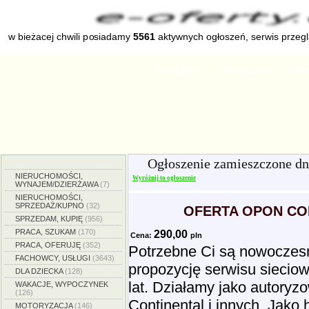
w bieżacej chwili posiadamy
5561
aktywnych ogłoszeń, serwis przeg
Strona główna
Dodaj ogłoszenie
Zmien
Ogłoszenie zamieszczone d
NIERUCHOMOŚCI,
Wyróżnij to ogłoszenie
WYNAJEM/DZIERŻAWA
(7)
NIERUCHOMOŚCI,
SPRZEDAŻ/KUPNO
(32)
OFERTA OPON CON
SPRZEDAM, KUPIĘ
(956)
PRACA, SZUKAM
(170)
290,00
Cena:
pln
PRACA, OFERUJĘ
(352)
Potrzebne Ci są nowoczesne
FACHOWCY, USŁUGI
(3643)
propozycję serwisu siecio
DLA DZIECKA
(128)
lat. Działamy jako autoryz
WAKACJE, WYPOCZYNEK
(126)
Continental i innych. Jako
MOTORYZACJA
(146)