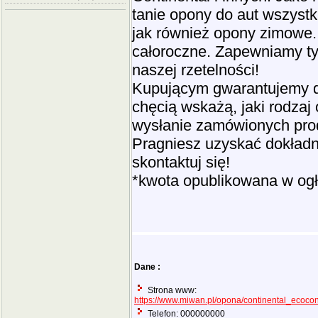
tanie opony do aut wszystk
jak również opony zimowe
całoroczne. Zapewniamy tyl
naszej rzetelności!
Kupującym gwarantujemy d
chęcią wskażą, jaki rodza
wysłanie zamówionych prod
Pragniesz uzyskać dokładn
skontaktuj się!
*kwota opublikowana w ogło
Dane :
Strona www:
https://www.miwan.pl/opona/continental_ecoco
Telefon: 000000000