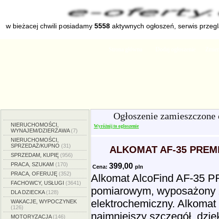
w bieżacej chwili posiadamy
5558
aktywnych ogłoszeń, serwis przeg
Strona główna
Dodaj ogłoszenie
Zmien
Ogłoszenie zamieszczone
NIERUCHOMOŚCI,
Wyróżnij to ogłoszenie
WYNAJEM/DZIERŻAWA
(7)
NIERUCHOMOŚCI,
SPRZEDAŻ/KUPNO
(31)
ALKOMAT AF-35 PRE
SPRZEDAM, KUPIĘ
(956)
PRACA, SZUKAM
(170)
399,00
Cena:
pln
PRACA, OFERUJĘ
(352)
Alkomat AlcoFind AF-35 P
FACHOWCY, USŁUGI
(3641)
pomiarowym, wyposażony zo
DLA DZIECKA
(128)
elektrochemiczny. Alkomat 
WAKACJE, WYPOCZYNEK
(126)
najmniejszy szczegół, dzię
MOTORYZACJA
(146)