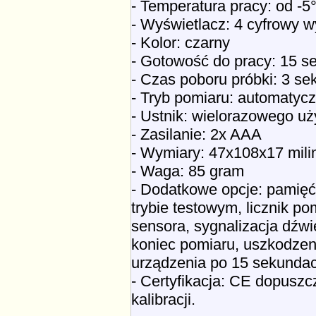
- Temperatura pracy: od -
- Wyświetlacz: 4 cyfrowy 
- Kolor: czarny
- Gotowość do pracy: 15 s
- Czas poboru próbki: 3 se
- Tryb pomiaru: automatyc
- Ustnik: wielorazowego uż
- Zasilanie: 2x AAA
- Wymiary: 47x108x17 mil
- Waga: 85 gram
- Dodatkowe opcje: pamięć 
trybie testowym, licznik pom
sensora, sygnalizacja dźwi
koniec pomiaru, uszkodzen
urządzenia po 15 sekunda
- Certyfikacja: CE dopusz
kalibracji.