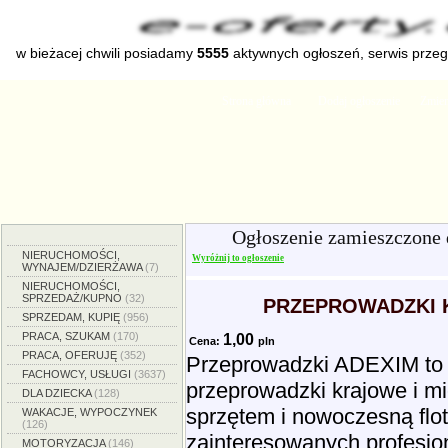
w bieżacej chwili posiadamy
5555
aktywnych ogłoszeń, serwis prze
Strona główna
Dodaj ogłoszenie
Zmien
Ogłoszenie zamieszczone
NIERUCHOMOŚCI,
Wyróżnij to ogłoszenie
WYNAJEM/DZIERŻAWA
(7)
NIERUCHOMOŚCI,
SPRZEDAŻ/KUPNO
(32)
PRZEPROWADZKI 
SPRZEDAM, KUPIĘ
(956)
PRACA, SZUKAM
(170)
1,00
Cena:
pln
PRACA, OFERUJĘ
(352)
Przeprowadzki ADEXIM to f
FACHOWCY, USŁUGI
(3637)
przeprowadzki krajowe i 
DLA DZIECKA
(128)
sprzętem i nowoczesną flo
WAKACJE, WYPOCZYNEK
(126)
zainteresowanych profesjon
MOTORYZACJA
(146)