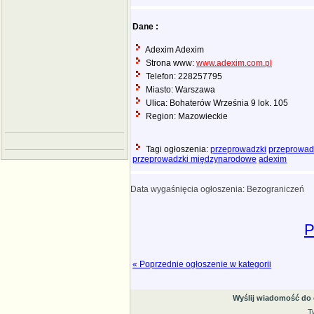
Dane :
Adexim Adexim
Strona www:
www.adexim.com.pl
Telefon: 228257795
Miasto: Warszawa
Ulica: Bohaterów Września 9 lok. 105
Region: Mazowieckie
Tagi ogłoszenia:
przeprowadzki
przeprowad
przeprowadzki międzynarodowe
adexim
Data wygaśnięcia ogłoszenia: Bezograniczeń
P
« Poprzednie ogłoszenie w kategorii
Wyślij wiadomość do
T