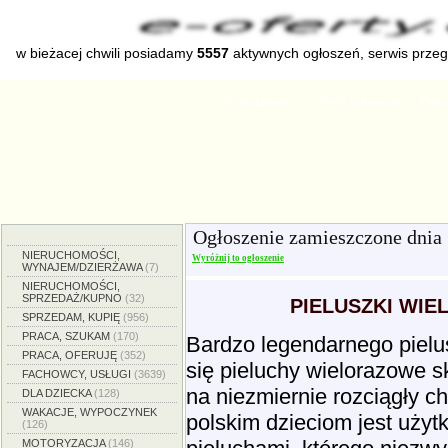
w bieżacej chwili posiadamy
5557
aktywnych ogłoszeń, serwis prze
Strona główna
Dodaj ogłoszenie
Zmien
Ogłoszenie zamieszczone dnia
NIERUCHOMOŚCI,
Wyróżnij to ogłoszenie
WYNAJEM/DZIERŻAWA
(7)
NIERUCHOMOŚCI,
SPRZEDAŻ/KUPNO
(32)
PIELUSZKI WI
SPRZEDAM, KUPIĘ
(956)
PRACA, SZUKAM
(170)
Bardzo legendarnego pielu
PRACA, OFERUJĘ
(352)
się pieluchy wielorazowe s
FACHOWCY, USŁUGI
(3639)
na niezmiernie rozciągły 
DLA DZIECKA
(128)
WAKACJE, WYPOCZYNEK
polskim dzieciom jest użyt
(126)
MOTORYZACJA
(146)