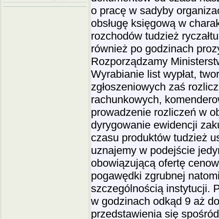
o pracę w sadyby organizac
obsługę księgową w charakt
rozchodów tudzież ryczał
również po godzinach proz
Rozporządzamy Ministerstw
Wyrabianie list wypłat, tw
zgłoszeniowych zaś rozlicz
rachunkowych, komenderow
prowadzenie rozliczeń w 
dyrygowanie ewidencji za
czasu produktów tudzież u
uznajemy w podejście jedy
obowiązującą ofertę cenow
pogawędki zgrubnej natomi
szczególnością instytucji.
w godzinach odkąd 9 aż do
przedstawienia się spośród