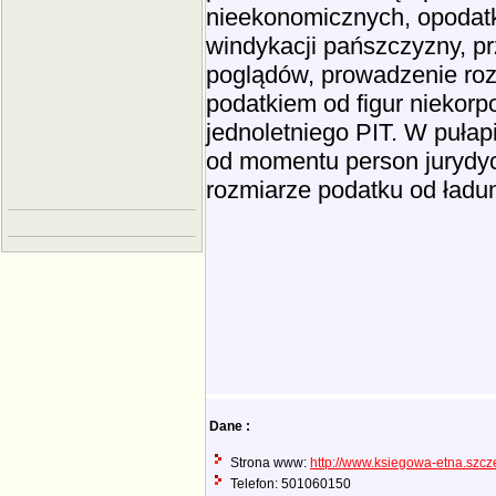
nieekonomicznych, opodatk
windykacji pańszczyzny, p
poglądów, prowadzenie ro
podatkiem od figur niekorp
jednoletniego PIT. W puła
od momentu person jurydyc
rozmiarze podatku od ładu
Dane :
Strona www:
http://www.ksiegowa-etna.szcze
Telefon: 501060150