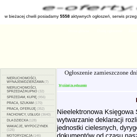
w bieżacej chwili posiadamy
5558
aktywnych ogłoszeń, serwis prze
Strona główna
Dodaj ogłoszenie
Zmien
Ogłoszenie zamieszczone dn
NIERUCHOMOŚCI,
WYNAJEM/DZIERŻAWA
(7)
Wyróżnij to ogłoszenie
NIERUCHOMOŚCI,
SPRZEDAŻ/KUPNO
(32)
SPRZEDAM, KUPIĘ
(956)
PRACA, SZUKAM
(170)
PRACA, OFERUJĘ
(352)
Nieelektronowa Księgowa 
FACHOWCY, USŁUGI
(3640)
wytwarzanie deklaracji ro
DLA DZIECKA
(128)
jednostki cielesnych, dyr
WAKACJE, WYPOCZYNEK
(126)
dokumentów od czasu nasz
MOTORYZACJA
(146)