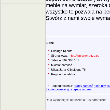
meble na wymiar, szeroka g
wszystko to pozwala na pers
Stwórz z nami swoje wyma
Dane :
Obsługa Klienta
Strona www:
https://unicownetrze.pl/
Telefon: 502 308 143
Miasto: Zamość
Ulica: Jana Kilińskiego 76
Region: Lubelskie
Tagi ogłoszenia:
bramy zamość
okna pcv
dr
kamień elewacyjny
tapety zamość
Data wygaśnięcia ogłoszenia: Bezograniczeń