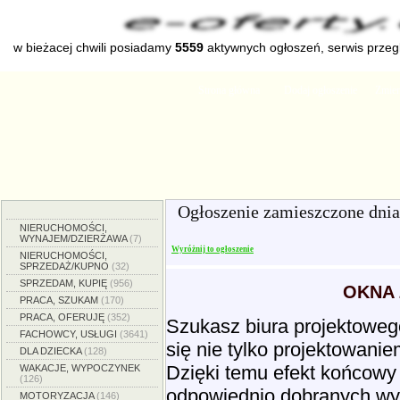
w bieżacej chwili posiadamy
5559
aktywnych ogłoszeń, serwis prze
Strona główna
Dodaj ogłoszenie
Zmien
Ogłoszenie zamieszczone dni
NIERUCHOMOŚCI,
WYNAJEM/DZIERŻAWA
(7)
Wyróżnij to ogłoszenie
NIERUCHOMOŚCI,
SPRZEDAŻ/KUPNO
(32)
SPRZEDAM, KUPIĘ
(956)
OKNA 
PRACA, SZUKAM
(170)
PRACA, OFERUJĘ
(352)
Szukasz biura projektowe
FACHOWCY, USŁUGI
(3641)
się nie tylko projektowanie
DLA DZIECKA
(128)
Dzięki temu efekt końcowy j
WAKACJE, WYPOCZYNEK
(126)
odpowiednio dobranych wyso
MOTORYZACJA
(146)