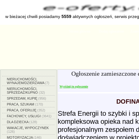
w bieżacej chwili posiadamy
5559
aktywnych ogłoszeń, serwis prze
Strona główna
Dodaj ogłoszenie
Zmien
Ogłoszenie zamieszczone 
NIERUCHOMOŚCI,
WYNAJEM/DZIERŻAWA
(7)
Wyróżnij to ogłoszenie
NIERUCHOMOŚCI,
SPRZEDAŻ/KUPNO
(32)
SPRZEDAM, KUPIĘ
(956)
DOFIN
PRACA, SZUKAM
(170)
PRACA, OFERUJĘ
(352)
Strefa Energii to szybki i
FACHOWCY, USŁUGI
(3641)
kompleksowa opieka nad kli
DLA DZIECKA
(128)
profesjonalnym zespołem do
WAKACJE, WYPOCZYNEK
(126)
doświadczeniem w projekto
MOTORYZACJA
(146)