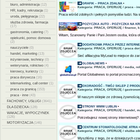
GRAFIK – PRACA ZDALNA
•
biuro, administracja
(12)
Kategoria: PRACA, OFERUJĘ / praca - in
HR, kadry, rekrutacja
(1)
Praca wśród zdolnych i pełnych pomysłów ludzi. Na s
uroda, pielęgnacja
(22)
służba zdrowia, farmacja
POZYCZKA AUTO - POZYCZKA NA KRE
(17)
Kategoria: PRACA, OFERUJĘ / finanse, 
gastronomia, catering
(7)
Witam, Szanowny Panie i Pani Jestem osoba, która of
opiekunki, pomoc domowa
(2)
DODATKOWA PRACA PRZEZ INTERNE
nauczyciele
(0)
Kategoria: PRACA, OFERUJĘ / praca do
handel, marketing
(13)
Sieć afiliacyjna MyLead to miejsce do za
inżynierowie, technicy
(0)
GLOBALNEWS
•
weterynaria, rolnictwo
(4)
Kategoria: PRACA, OFERUJĘ / media, re
kierowcy, kurierzy
(1)
Portal Globalnews to portal przeznaczony 
praca dorywcza
(16)
telemarketing, call center
(1)
EKORADOŚĆ - TWÓJ SKLEP Z PROD
praca za granicą
(153)
Kategoria: PRACA, OFERUJĘ / gastronom
praca - inne
(43)
W naszym sklepie ze zdrową żywnością w
FACHOWCY, USŁUGI
(3641)
STRONY WWW LUBLIN
•
DLA DZIECKA
(128)
Kategoria: PRACA, OFERUJĘ / handel, m
WAKACJE, WYPOCZYNEK
(126)
Potrzebujesz nowej strony internetowej? 
MOTORYZACJA
(146)
CENTRUM STOMATOLOGIZNE ATRIA
•
Kategoria: PRACA, OFERUJĘ / służba zdr
Wyszliśmy z tego, że w dzisiejszych czas