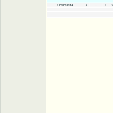
« Poprzednia
1
...
5