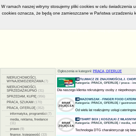
W ramach naszej witryny stosujemy pliki cookies w celu świadczenia 
cookies oznacza, że będą one zamieszczane w Państwa urzadzeniu k
w bieżacej chwili posiadamy
5558
aktywnych ogłoszeń, serwis przeg
Strona główna
Dodaj ogłoszenie
Zmien
Ogłoszenia w kategorii:
PRACA, OFERUJĘ
NIERUCHOMOŚCI,
TŁUMACZ ZE ZNAJOMOŚCIĄ J. CHORW
WYNAJEM/DZIERŻAWA
(7)
Kategoria: PRACA, OFERUJĘ / praca - in
NIERUCHOMOŚCI,
Dla naszego klienta rekrutujemy osoby z niepełnospr
SPRZEDAŻ/KUPNO
(31)
SPRZEDAM, KUPIĘ
(956)
MAZOWSZAK - FINGER FOOD CATER
PRACA, SZUKAM
(170)
Kategoria: PRACA, OFERUJĘ / gastronom
PRACA, OFERUJĘ
(352)
Od wielu lat realizujemy usługi cateringow
informatyka, programiści
(7)
media, reklama, freelance
TSHIRT BOX | KOSZULKI Z WŁASNY
(11)
Kategoria: PRACA, OFERUJĘ / media, re
prawo
(9)
Technologia DTG charakteryzuje się łatwo
finanse, księgowość
(33)