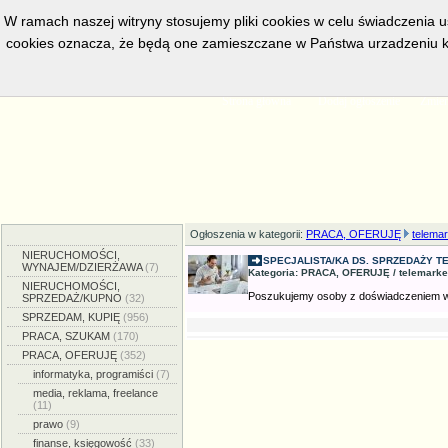
W ramach naszej witryny stosujemy pliki cookies w celu świadczenia 
cookies oznacza, że będą one zamieszczane w Państwa urzadzeniu k
w bieżacej chwili posiadamy
5561
aktywnych ogłoszeń, serwis przeg
Strona główna
Dodaj ogłoszenie
Zmien
Ogłoszenia w kategorii:
PRACA, OFERUJĘ
telemar
NIERUCHOMOŚCI,
SPECJALISTA/KA DS. SPRZEDAŻY TE
WYNAJEM/DZIERŻAWA
(7)
Kategoria: PRACA, OFERUJĘ / telemarketi
NIERUCHOMOŚCI,
Poszukujemy osoby z doświadczeniem w t
SPRZEDAŻ/KUPNO
(32)
SPRZEDAM, KUPIĘ
(956)
PRACA, SZUKAM
(170)
PRACA, OFERUJĘ
(352)
informatyka, programiści
(7)
media, reklama, freelance
(11)
prawo
(9)
finanse, księgowość
(33)