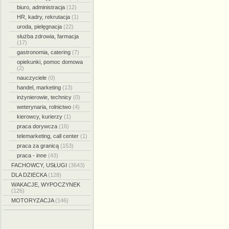
biuro, administracja
(12)
HR, kadry, rekrutacja
(1)
uroda, pielęgnacja
(22)
służba zdrowia, farmacja
(17)
gastronomia, catering
(7)
opiekunki, pomoc domowa
(2)
nauczyciele
(0)
handel, marketing
(13)
inżynierowie, technicy
(0)
weterynaria, rolnictwo
(4)
kierowcy, kurierzy
(1)
praca dorywcza
(16)
telemarketing, call center
(1)
praca za granicą
(153)
praca - inne
(43)
FACHOWCY, USŁUGI
(3643)
DLA DZIECKA
(128)
WAKACJE, WYPOCZYNEK
(126)
MOTORYZACJA
(146)