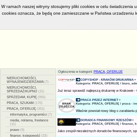
W ramach naszej witryny stosujemy pliki cookies w celu świadczenia 
cookies oznacza, że będą one zamieszczane w Państwa urzadzeniu k
w bieżacej chwili posiadamy
5558
aktywnych ogłoszeń, serwis prze
Strona główna
Dodaj ogłoszenie
Zmien
Ogłoszenia w kategorii:
PRACA, OFERUJĘ
NIERUCHOMOŚCI,
COPYSHOP - KRAKÓW DRUKARNIA
•
WYNAJEM/DZIERŻAWA
(7)
Kategoria: PRACA, OFERUJĘ / biuro, adm
NIERUCHOMOŚCI,
Już teraz sprawdź najlepszą drukarnię w Krakowie - 
SPRZEDAŻ/KUPNO
(31)
SPRZEDAM, KUPIĘ
(956)
PRACA PRZEZ INTERNET
•
PRACA, SZUKAM
(170)
Kategoria: PRACA, OFERUJĘ / praca - in
PRACA, OFERUJĘ
(352)
Właśnie powstał nowy blog o zarabianiu pi
informatyka, programiści
(7)
media, reklama, freelance
DORADCA FINANSOWY RZESZÓW
•
(11)
Kategoria: PRACA, OFERUJĘ / finanse, 
prawo
(9)
Jako zespół niezależnych doradców finansowych, sp
finanse, księgowość
(33)