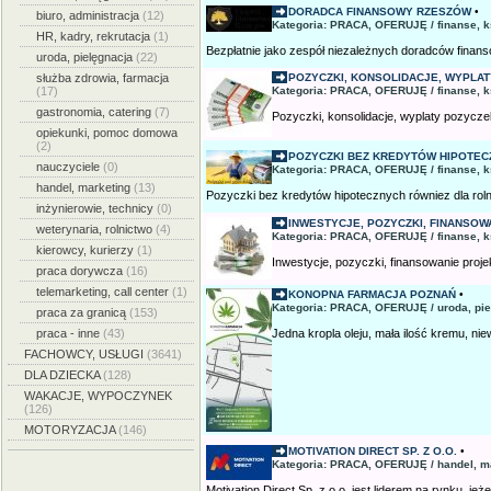
DORADCA FINANSOWY RZESZÓW
•
biuro, administracja
(12)
Kategoria: PRACA, OFERUJĘ / finanse, 
HR, kadry, rekrutacja
(1)
Bezpłatnie jako zespół niezależnych doradców finans
uroda, pielęgnacja
(22)
służba zdrowia, farmacja
POZYCZKI, KONSOLIDACJE, WYPLATY
(17)
Kategoria: PRACA, OFERUJĘ / finanse, 
gastronomia, catering
(7)
Pozyczki, konsolidacje, wyplaty pozyczek
opiekunki, pomoc domowa
(2)
POZYCZKI BEZ KREDYTÓW HIPOTECZ
nauczyciele
(0)
Kategoria: PRACA, OFERUJĘ / finanse, 
handel, marketing
(13)
Pozyczki bez kredytów hipotecznych równiez dla roln
inżynierowie, technicy
(0)
INWESTYCJE, POZYCZKI, FINANSOW
weterynaria, rolnictwo
(4)
Kategoria: PRACA, OFERUJĘ / finanse, 
kierowcy, kurierzy
(1)
Inwestycje, pozyczki, finansowanie projek
praca dorywcza
(16)
telemarketing, call center
(1)
KONOPNA FARMACJA POZNAŃ
•
Kategoria: PRACA, OFERUJĘ / uroda, pie
praca za granicą
(153)
praca - inne
(43)
Jedna kropla oleju, mała ilość kremu, niewi
FACHOWCY, USŁUGI
(3641)
DLA DZIECKA
(128)
WAKACJE, WYPOCZYNEK
(126)
MOTORYZACJA
(146)
MOTIVATION DIRECT SP. Z O.O.
•
Kategoria: PRACA, OFERUJĘ / handel, m
Motivation Direct Sp. z o.o. jest liderem na rynku, jeżel