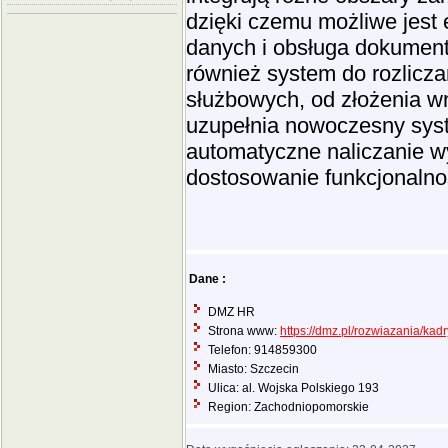
dzięki czemu możliwe jest 
danych i obsługa dokumen
również system do rozlicza
służbowych, od złożenia w
uzupełnia nowoczesny sys
automatyczne naliczanie w
dostosowanie funkcjonalnoś
Dane :
DMZ HR
Strona www:
https://dmz.pl/rozwiazania/kad
Telefon: 914859300
Miasto: Szczecin
Ulica: al. Wojska Polskiego 193
Region: Zachodniopomorskie