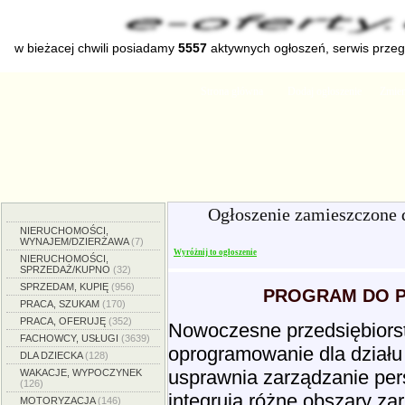
w bieżacej chwili posiadamy
5557
aktywnych ogłoszeń, serwis prze
Strona główna
Dodaj ogłoszenie
Zmien
Ogłoszenie zamieszczone 
NIERUCHOMOŚCI,
WYNAJEM/DZIERŻAWA
(7)
Wyróżnij to ogłoszenie
NIERUCHOMOŚCI,
SPRZEDAŻ/KUPNO
(32)
SPRZEDAM, KUPIĘ
(956)
PROGRAM DO P
PRACA, SZUKAM
(170)
PRACA, OFERUJĘ
(352)
Nowoczesne przedsiębiors
FACHOWCY, USŁUGI
(3639)
oprogramowanie dla działu
DLA DZIECKA
(128)
usprawnia zarządzanie pe
WAKACJE, WYPOCZYNEK
(126)
integrują różne obszary z
MOTORYZACJA
(146)