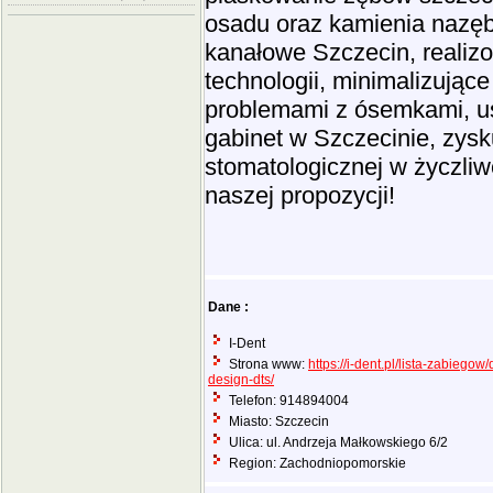
osadu oraz kamienia nazęb
kanałowe Szczecin, reali
technologii, minimalizujące
problemami z ósemkami, u
gabinet w Szczecinie, zys
stomatologicznej w życzliw
naszej propozycji!
Dane :
I-Dent
Strona www:
https://i-dent.pl/lista-zabiegow/
design-dts/
Telefon: 914894004
Miasto: Szczecin
Ulica: ul. Andrzeja Małkowskiego 6/2
Region: Zachodniopomorskie