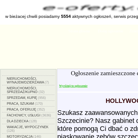
w bieżacej chwili posiadamy
5554
aktywnych ogłoszeń, serwis prze
Strona główna
Dodaj ogłoszenie
Zmien
Ogłoszenie zamieszczone 
NIERUCHOMOŚCI,
WYNAJEM/DZIERŻAWA
(7)
Wyróżnij to ogłoszenie
NIERUCHOMOŚCI,
SPRZEDAŻ/KUPNO
(32)
SPRZEDAM, KUPIĘ
(956)
HOLLYWOOD
PRACA, SZUKAM
(170)
PRACA, OFERUJĘ
(352)
Szukasz zaawansowanych o
FACHOWCY, USŁUGI
(3636)
Szczecinie? Nasz gabinet 
DLA DZIECKA
(128)
które pomogą Ci dbać o zd
WAKACJE, WYPOCZYNEK
(126)
piaskowanie zębów szczeci
MOTORYZACJA
(146)